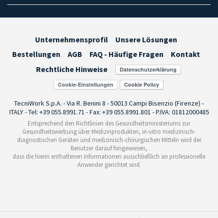
Unternehmensprofil
Unsere Lösungen
Bestellungen
AGB
FAQ - Häufige Fragen
Kontakt
Rechtliche Hinweise
Cookie-Einstellungen
TecniWork S.p.A. - Via R. Benini 8 - 50013 Campi Bisenzio (Firenze) -
ITALY - Tel: +39 055.8991.71 - Fax: +39 055.8991.801 - P.IVA: 01812000485
Entsprechend den Richtlinien des Gesundheitsministeriums zur
Gesundheitswerbung über Medizinprodukten, in-vitro medizinisch-
diagnostischen Geräten und medizinisch-chirurgischen Mitteln wird der
Benutzer darauf hingewiesen,
dass die hierin enthaltenen Informationen ausschließlich an professionelle
Anwender gerichtet sind.