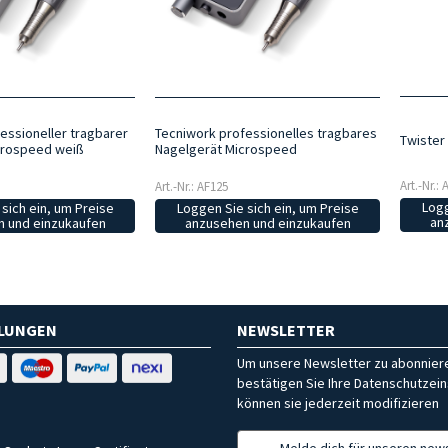
essioneller tragbarer
Tecniwork professionelles tragbares
Twister
crospeed weiß
Nagelgerät Microspeed
Art.-Nr.:
Art.-Nr.: AF125
Logg
sich ein, um Preise
Loggen Sie sich ein, um Preise
an
 und einzukaufen
anzusehen und einzukaufen
HLUNGEN
NEWSLETTER
Um unsere Newsletter zu abonniere
bestätigen Sie Ihre Datenschutzein
können sie jederzeit modifizieren
Melde dich für unseren news