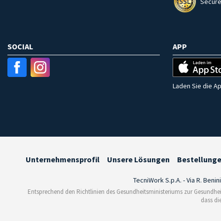
Secure
SOCIAL
APP
Laden Sie die Ap
Unternehmensprofil
Unsere Lösungen
Bestellung
TecniWork S.p.A. - Via R. Benin
Entsprechend den Richtlinien des Gesundheitsministeriums zur Gesundhei
dass di