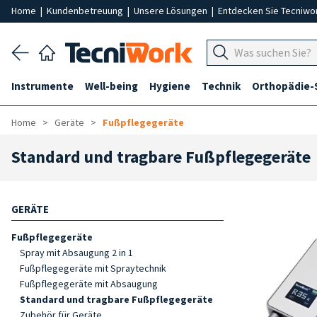
Home
|
Kundenbetreuung
|
Unsere Lösungen
|
Entdecken Sie Tecniwo
Instrumente
Well-being
Hygiene
Technik
Orthopädie-
Home
Geräte
Fußpflegegeräte
Standard und tragbare Fußpflegegeräte
GERÄTE
Fußpflegegeräte
Spray mit Absaugung 2 in 1
Fußpflegegeräte mit Spraytechnik
Fußpflegegeräte mit Absaugung
Standard und tragbare Fußpflegegeräte
Zubehör für Geräte