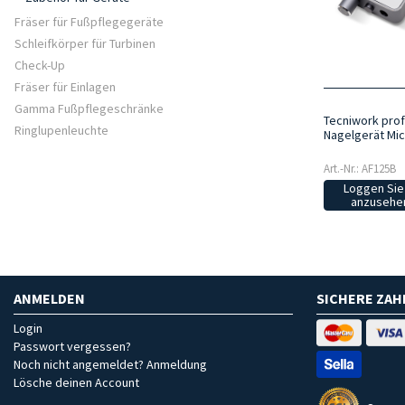
Fräser für Fußpflegegeräte
Schleifkörper für Turbinen
Check-Up
Fräser für Einlagen
Gamma Fußpflegeschränke
Tecniwork prof
Ringlupenleuchte
Nagelgerät Mi
Art.-Nr.: AF125B
Loggen Sie 
anzusehen
ANMELDEN
SICHERE ZA
Login
Passwort vergessen?
Noch nicht angemeldet? Anmeldung
Lösche deinen Account