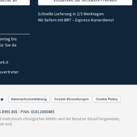
Schnelle Lieferung in 2/3 Werktagen.
Wir liefern mit BRT – Express-Kurierdienst
ontag bis
ür Sie da.
rk.it
svertreter
se
Cookie-Einstellungen
55.8991.801 - P.IVA: 01812000485
medizinisch-chirurgischen Mitteln wird der Benutzer darauf hingewiesen,
et sind.