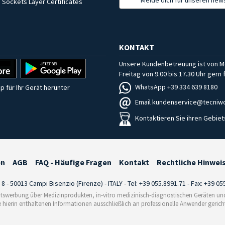
 Sockets Layer Certificates
KONTAKT
Unsere Kundenbetreuung ist von M
Freitag von 9.00 bis 17.30 Uhr gern f
WhatsApp +39 334 639 8180
p für Ihr Gerät herunter
Email kundenservice@tecniwo
Kontaktieren Sie ihren Gebiet
en
AGB
FAQ - Häufige Fragen
Kontakt
Rechtliche Hinwei
i 8 - 50013 Campi Bisenzio (Firenze) - ITALY - Tel: +39 055.8991.71 - Fax: +39 0
tswerbung über Medizinprodukten, in-vitro medizinisch-diagnostischen Geräten und 
e hierin enthaltenen Informationen ausschließlich an professionelle Anwender gericht