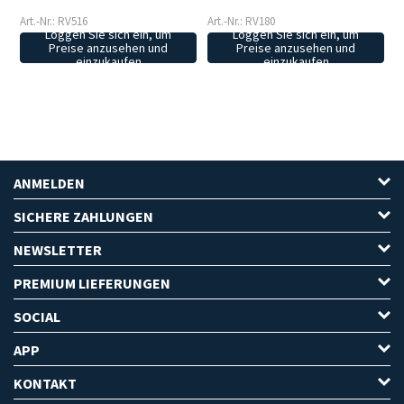
Art.-Nr.: RV516
Art.-Nr.: RV180
Loggen Sie sich ein, um
Loggen Sie sich ein, um
Preise anzusehen und
Preise anzusehen und
einzukaufen
einzukaufen
ANMELDEN
SICHERE ZAHLUNGEN
NEWSLETTER
PREMIUM LIEFERUNGEN
SOCIAL
APP
KONTAKT