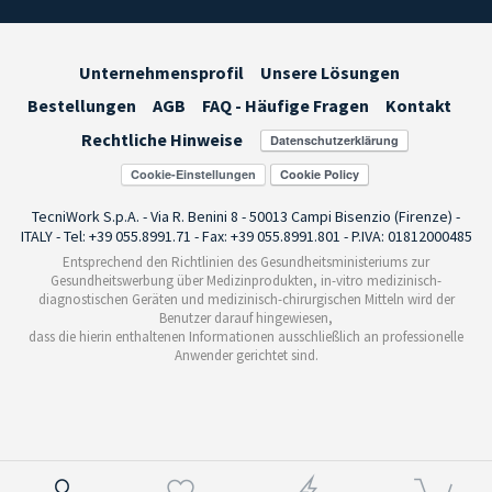
Unternehmensprofil
Unsere Lösungen
Bestellungen
AGB
FAQ - Häufige Fragen
Kontakt
Rechtliche Hinweise
Cookie-Einstellungen
TecniWork S.p.A. - Via R. Benini 8 - 50013 Campi Bisenzio (Firenze) -
ITALY - Tel: +39 055.8991.71 - Fax: +39 055.8991.801 - P.IVA: 01812000485
Entsprechend den Richtlinien des Gesundheitsministeriums zur
Gesundheitswerbung über Medizinprodukten, in-vitro medizinisch-
diagnostischen Geräten und medizinisch-chirurgischen Mitteln wird der
Benutzer darauf hingewiesen,
dass die hierin enthaltenen Informationen ausschließlich an professionelle
Anwender gerichtet sind.