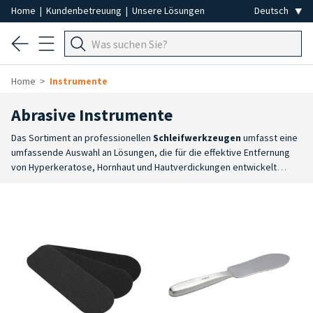
Home
|
Kundenbetreuung
|
Unsere Lösungen
Home
Instrumente
Abrasive Instrumente
Das Sortiment an professionellen
Schleifwerkzeugen
umfasst eine
umfassende Auswahl an Lösungen, die für die effektive Entfernung
von Hyperkeratose, Hornhaut und Hautverdickungen entwickelt
wurden. Die Kategorie umfasst
Hornhautfeilen
mit
Schleifaufsätzen
, herkömmliche Raspeln,
Schleifsteine
und
Bimssteine
, die in verschiedenen Ausführungen
erhältlich sind, um den unterschiedlichen Anwendungsanforderungen
gerecht zu werden.
Vielseitigkeit bei Materialien und
Körnungen
: Es stehen verschiedene Abrasivitätsstufen zur
Verfügung, von herkömmlichen Raspeln bis hin zu Schleifsteinen und
Bimssteinen. Diese Vielfalt ermöglicht es dem Fachmann, die
Schleifwirkung je nach Empfindlichkeit der zu behandelnden Stelle