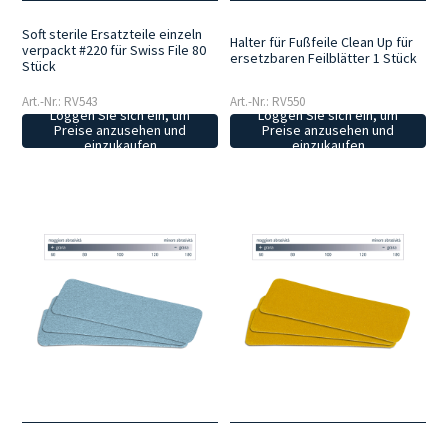
Soft sterile Ersatzteile einzeln
Halter für Fußfeile Clean Up für
verpackt #220 für Swiss File 80
ersetzbaren Feilblätter 1 Stück
Stück
Art.-Nr.: RV543
Art.-Nr.: RV550
Loggen Sie sich ein, um
Loggen Sie sich ein, um
Preise anzusehen und
Preise anzusehen und
einzukaufen
einzukaufen