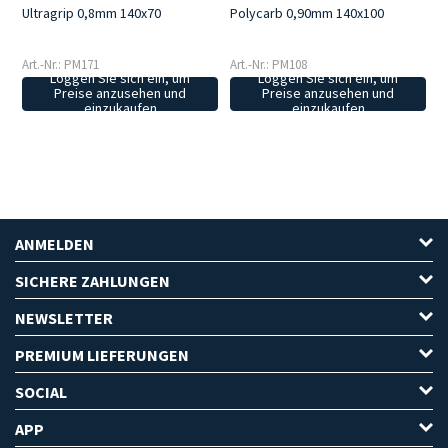
Ultragrip 0,8mm 140x70
Polycarb 0,90mm 140x100
Art.-Nr.: PM171
Art.-Nr.: PM108
Loggen Sie sich ein, um
Loggen Sie sich ein, um
Preise anzusehen und
Preise anzusehen und
einzukaufen
einzukaufen
ANMELDEN
SICHERE ZAHLUNGEN
NEWSLETTER
PREMIUM LIEFERUNGEN
SOCIAL
APP