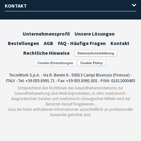
KONTAKT
Unternehmensprofil
Unsere Lösungen
Bestellungen
AGB
FAQ - Häufige Fragen
Kontakt
Rechtliche Hinweise
Cookie-Einstellungen
TecniWork S.p.A. - Via R. Benini 8 - 50013 Campi Bisenzio (Firenze) -
ITALY - Tel: +39 055.8991.71 - Fax: +39 055.8991.801 - P.IVA: 01812000485
Entsprechend den Richtlinien des Gesundheitsministeriums zur
Gesundheitswerbung über Medizinprodukten, in-vitro medizinisch-
diagnostischen Geräten und medizinisch-chirurgischen Mitteln wird der
Benutzer darauf hingewiesen,
dass die hierin enthaltenen Informationen ausschließlich an professionelle
Anwender gerichtet sind.