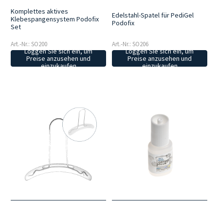
Komplettes aktives
Edelstahl-Spatel für PediGel
Klebespangensystem Podofix
Podofix
Set
Art.-Nr.: SO200
Art.-Nr.: SO206
Loggen Sie sich ein, um
Loggen Sie sich ein, um
Preise anzusehen und
Preise anzusehen und
einzukaufen
einzukaufen