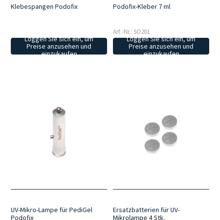
Klebespangen Podofix
Podofix-Kleber 7 ml
Art.-Nr.: SO201
Loggen Sie sich ein, um
Loggen Sie sich ein, um
Preise anzusehen und
Preise anzusehen und
einzukaufen
einzukaufen
UV-Mikro-Lampe für PediGel
Ersatzbatterien für UV-
Podofix
Mikrolampe 4 Stk.