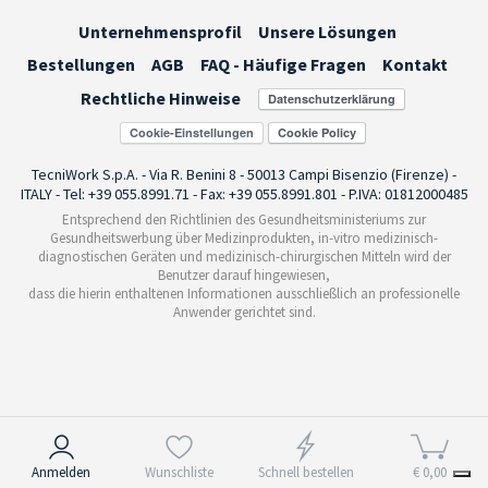
Unternehmensprofil
Unsere Lösungen
Bestellungen
AGB
FAQ - Häufige Fragen
Kontakt
Rechtliche Hinweise
Cookie-Einstellungen
TecniWork S.p.A. - Via R. Benini 8 - 50013 Campi Bisenzio (Firenze) -
ITALY - Tel: +39 055.8991.71 - Fax: +39 055.8991.801 - P.IVA: 01812000485
Entsprechend den Richtlinien des Gesundheitsministeriums zur
Gesundheitswerbung über Medizinprodukten, in-vitro medizinisch-
diagnostischen Geräten und medizinisch-chirurgischen Mitteln wird der
Benutzer darauf hingewiesen,
dass die hierin enthaltenen Informationen ausschließlich an professionelle
Anwender gerichtet sind.
Hinweis bei Erhebung
Anmelden
Wunschliste
Schnell bestellen
€ 0,00