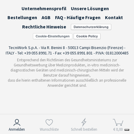
Unternehmensprofil
Unsere Lösungen
Bestellungen
AGB
FAQ - Häufige Fragen
Kontakt
Rechtliche Hinweise
Cookie-Einstellungen
TecniWork S.p.A. - Via R. Benini 8 - 50013 Campi Bisenzio (Firenze) -
ITALY - Tel: +39 055.8991.71 - Fax: +39 055.8991.801 - P.IVA: 01812000485
Entsprechend den Richtlinien des Gesundheitsministeriums zur
Gesundheitswerbung über Medizinprodukten, in-vitro medizinisch-
diagnostischen Geräten und medizinisch-chirurgischen Mitteln wird der
Benutzer darauf hingewiesen,
dass die hierin enthaltenen Informationen ausschließlich an professionelle
Anwender gerichtet sind.
Hinweis bei Erhebung
Anmelden
Wunschliste
Schnell bestellen
€ 0,00