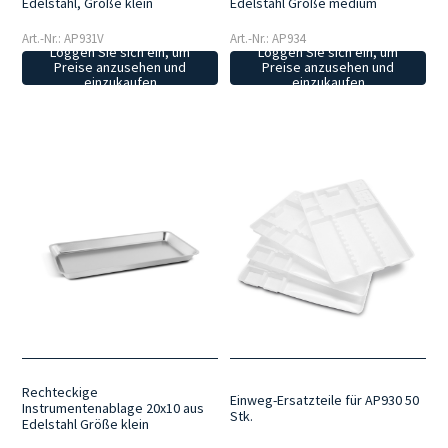
Edelstahl, Größe klein
Edelstahl Größe medium
Art.-Nr.: AP931V
Art.-Nr.: AP934
Loggen Sie sich ein, um
Loggen Sie sich ein, um
Preise anzusehen und
Preise anzusehen und
einzukaufen
einzukaufen
Rechteckige
Einweg-Ersatzteile für AP930 50
Instrumentenablage 20x10 aus
Stk.
Edelstahl Größe klein