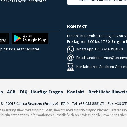
 Sockets Layer Certificates
KONTAKT
Unsere Kundenbetreuung ist von M
Freitag von 9.00 bis 17.30 Uhr gern f
WhatsApp +39 334 639 8180
p für Ihr Gerät herunter
Email kundenservice@tecniwo
Kontaktieren Sie ihren Gebiet
en
AGB
FAQ - Häufige Fragen
Kontakt
Rechtliche Hinwei
i 8 - 50013 Campi Bisenzio (Firenze) - ITALY - Tel: +39 055.8991.71 - Fax: +39 0
tswerbung über Medizinprodukten, in-vitro medizinisch-diagnostischen Geräten und 
e hierin enthaltenen Informationen ausschließlich an professionelle Anwender gericht