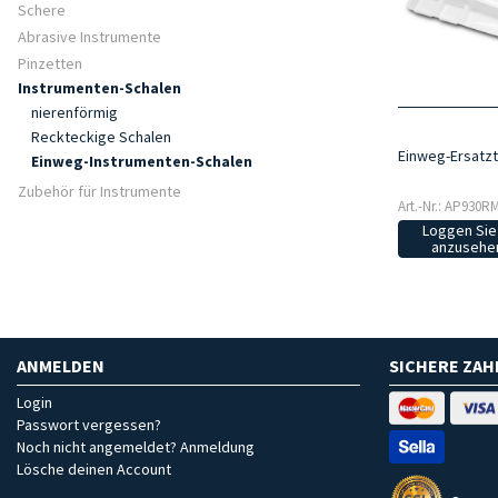
Schere
Abrasive Instrumente
Pinzetten
Instrumenten-Schalen
nierenförmig
Reckteckige Schalen
Einweg-Ersatzte
Einweg-Instrumenten-Schalen
Zubehör für Instrumente
Art.-Nr.: AP930R
Loggen Sie 
anzusehen
ANMELDEN
SICHERE ZA
Login
Passwort vergessen?
Noch nicht angemeldet? Anmeldung
Lösche deinen Account