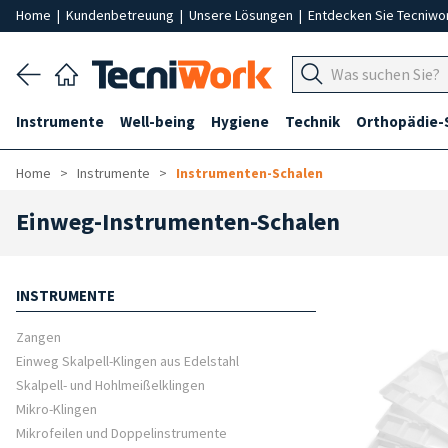
Home
|
Kundenbetreuung
|
Unsere Lösungen
|
Entdecken Sie Tecniwo
Instrumente
Well-being
Hygiene
Technik
Orthopädie-
Home
Instrumente
Instrumenten-Schalen
Einweg-Instrumenten-Schalen
INSTRUMENTE
Zangen
Einweg Skalpell-Klingen aus Edelstahl
Skalpell- und Hohlmeißelklingen
Mikro-Klingen
Mikrofeilen und Doppelinstrumente