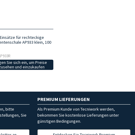
Einsätze für rechteckige
entenschale AP933 klein, 100
 AP933R
en Sie sich ein, um Preise
zusehen und einzukaufen
PREMIUM LIEFERUNGEN
n, bitte
Als Premium Kunde von Tecniwork werden,
stellungen, Sie
bekommen Sie kostenlose Lieferungen unter
günstigen Bedingungen.
letter an
Entdecken Sie Tecniwork Premium