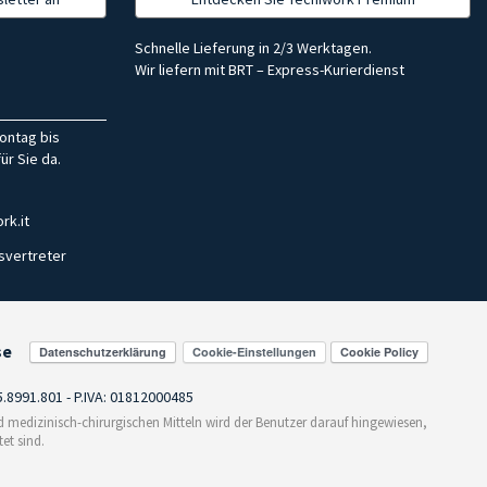
Schnelle Lieferung in 2/3 Werktagen.
Wir liefern mit BRT – Express-Kurierdienst
ontag bis
ür Sie da.
rk.it
svertreter
se
Cookie-Einstellungen
55.8991.801 - P.IVA: 01812000485
medizinisch-chirurgischen Mitteln wird der Benutzer darauf hingewiesen,
et sind.