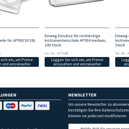
Einweg-Einsätze für rechteckige
Einweg-
ile für AP930 50 Stk.
Instrumentenschale AP934 medium,
Instrum
100 Stück
Stück
M
Art.-Nr.: AP934R
Art.-Nr.:
sich ein, um Preise
Loggen Sie sich ein, um Preise
Logg
 und einzukaufen
anzusehen und einzukaufen
an
HLUNGEN
NEWSLETTER
Um unsere Newsletter zu abonniere
bestätigen Sie Ihre Datenschutzein
können sie jederzeit modifizieren
Melde dich für unseren news