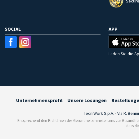
Secure
SOCIAL
APP
Laden Sie die Ap
Unternehmensprofil
Unsere Lösungen
Bestellung
TecniWork S.p.A. - Via R. Benin
Entsprechend den Richtlinien des Gesundheitsministeriums zur Gesundhei
dass di