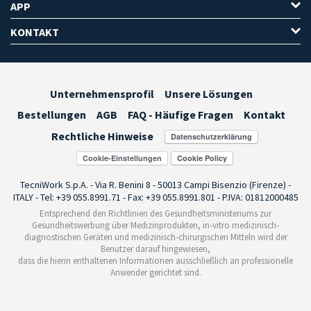
APP
KONTAKT
Unternehmensprofil
Unsere Lösungen
Bestellungen
AGB
FAQ - Häufige Fragen
Kontakt
Rechtliche Hinweise
Cookie-Einstellungen
TecniWork S.p.A. - Via R. Benini 8 - 50013 Campi Bisenzio (Firenze) -
ITALY - Tel: +39 055.8991.71 - Fax: +39 055.8991.801 - P.IVA: 01812000485
Entsprechend den Richtlinien des Gesundheitsministeriums zur
Gesundheitswerbung über Medizinprodukten, in-vitro medizinisch-
diagnostischen Geräten und medizinisch-chirurgischen Mitteln wird der
Benutzer darauf hingewiesen,
dass die hierin enthaltenen Informationen ausschließlich an professionelle
Anwender gerichtet sind.