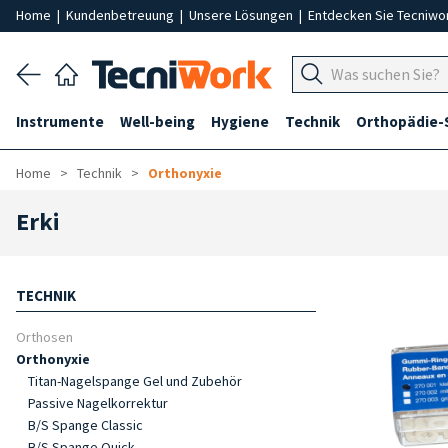
Home
|
Kundenbetreuung
|
Unsere Lösungen
|
Entdecken Sie Tecniwo
Instrumente
Well-being
Hygiene
Technik
Orthopädie-
Home
Technik
Orthonyxie
Erki
TECHNIK
Orthosen
Orthonyxie
Titan-Nagelspange Gel und Zubehör
Passive Nagelkorrektur
B/S Spange Classic
B/S Spange Quick