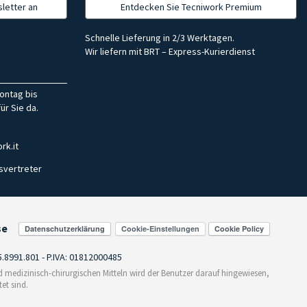
letter an
Entdecken Sie Tecniwork Premium
Schnelle Lieferung in 2/3 Werktagen.
Wir liefern mit BRT – Express-Kurierdienst
ontag bis
ür Sie da.
rk.it
svertreter
se
Cookie-Einstellungen
55.8991.801 - P.IVA: 01812000485
medizinisch-chirurgischen Mitteln wird der Benutzer darauf hingewiesen,
et sind.