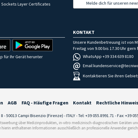
Melde dich für unseren news
 Sockets Layer Certificates
KONTAKT
Unsere Kundenbetreuung ist von M
Freitag von 9.00 bis 17.30 Uhr gern f
WhatsApp +39 334 639 8180
p für Ihr Gerät herunter
Email kundenservice@tecniwo
Kontaktieren Sie ihren Gebiet
en
AGB
FAQ - Häufige Fragen
Kontakt
Rechtliche Hinwei
i 8 - 50013 Campi Bisenzio (Firenze) - ITALY - Tel: +39 055.8991.71 - Fax: +39 0
tswerbung über Medizinprodukten, in-vitro medizinisch-diagnostischen Geräten und 
e hierin enthaltenen Informationen ausschließlich an professionelle Anwender gericht