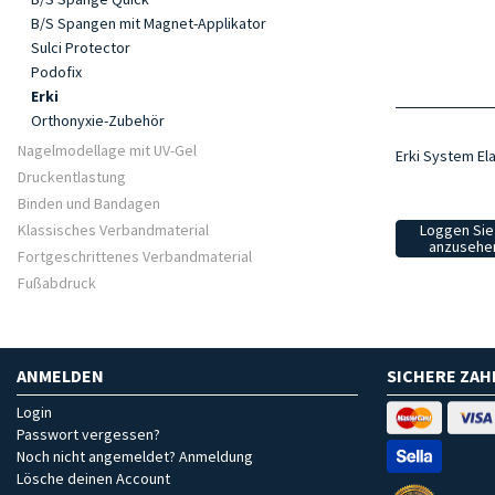
B/S Spangen mit Magnet-Applikator
Sulci Protector
Podofix
Erki
Orthonyxie-Zubehör
Nagelmodellage mit UV-Gel
Erki System Ela
Druckentlastung
Binden und Bandagen
Loggen Sie 
Klassisches Verbandmaterial
anzusehen
Fortgeschrittenes Verbandmaterial
Fußabdruck
ANMELDEN
SICHERE ZA
Login
Passwort vergessen?
Noch nicht angemeldet? Anmeldung
Lösche deinen Account