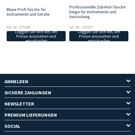
Professionelle Zubehör-Tasche
Blaue Profi-Tasche für
beige für Instrumente und
Instrumente und Geräte
Ausrüstung
Art.-Nr.: OP044
Art.-Nr.: OP037
Loggen Sie sich ein, um
Loggen Sie sich ein, um
Preise anzusehen und
Preise anzusehen und
einzukaufen
einzukaufen
ANMELDEN
SICHERE ZAHLUNGEN
NEWSLETTER
PREMIUM LIEFERUNGEN
SOCIAL