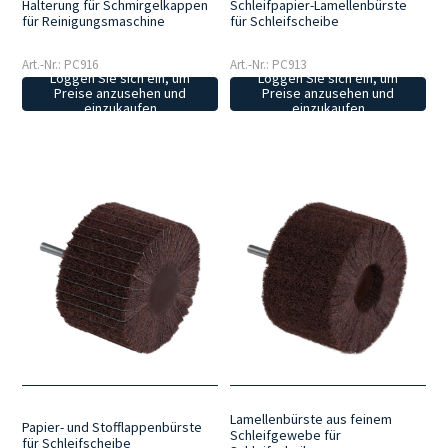
Halterung für Schmirgelkappen
Schleifpapier-Lamellenbürste
für Reinigungsmaschine
für Schleifscheibe
Art.-Nr.: PC916
Art.-Nr.: PC913
Loggen Sie sich ein, um
Loggen Sie sich ein, um
Preise anzusehen und
Preise anzusehen und
einzukaufen
einzukaufen
Lamellenbürste aus feinem
Papier- und Stofflappenbürste
Schleifgewebe für
für Schleifscheibe