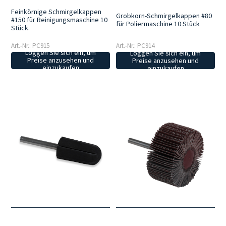
Feinkörnige Schmirgelkappen
Grobkorn-Schmirgelkappen #80
#150 für Reinigungsmaschine 10
für Poliermaschine 10 Stück
Stück.
Art.-Nr.: PC915
Art.-Nr.: PC914
Loggen Sie sich ein, um
Loggen Sie sich ein, um
Preise anzusehen und
Preise anzusehen und
einzukaufen
einzukaufen