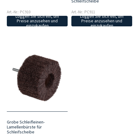
Schleifscheibe
Art.-Nr.: PC910
Art.-Nr.: PC911
Loggen Sie sich ein, um
Loggen Sie sich ein, um
Preise anzusehen und
Preise anzusehen und
einzukaufen
einzukaufen
Grobe Schleifleinen-
Lamellenbürste für
Schleifscheibe