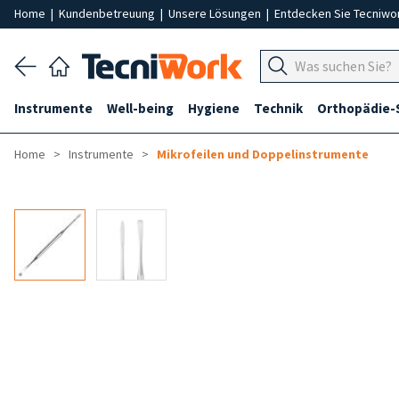
Home
|
Kundenbetreuung
|
Unsere Lösungen
|
Entdecken Sie Tecniwo
Instrumente
Well-being
Hygiene
Technik
Orthopädie-
Home
Instrumente
Mikrofeilen und Doppelinstrumente