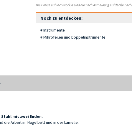
Die Preise auf Tecniwork.it sind nur nach Anmeldung auf der für Fach
Noch zu entdecken:
# Instrumente
# Mikrofeilen und Doppelinstrumente
e
 Stahl mit zwei Enden.
nd die Arbeit im Nagelbett und in der Lamelle.