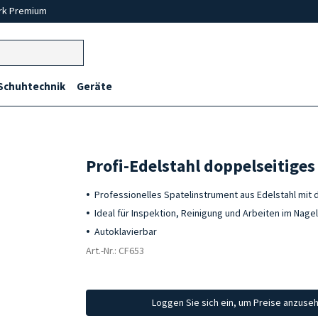
rk Premium
Schuhtechnik
Geräte
Profi-Edelstahl doppelseitige
Professionelles Spatelinstrument aus Edelstahl mit 
Ideal für Inspektion, Reinigung und Arbeiten im Nag
Autoklavierbar
Art.-Nr.: CF653
Loggen Sie sich ein, um Preise anzuse