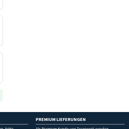
PREMIUM LIEFERUNGEN
n, bitte
Als Premium Kunde von Tecniwork werden,