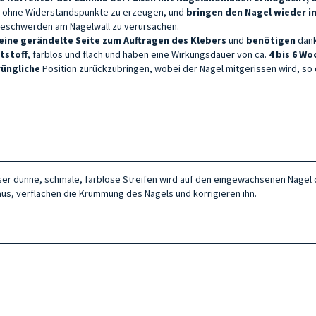
el, ohne Widerstandspunkte zu erzeugen, und
bringen den Nagel wieder in
eschwerden am Nagelwall zu verursachen.
eine gerändelte Seite zum Auftragen des Klebers
und
benötigen
dank
tstoff
, farblos und flach und haben eine Wirkungsdauer von ca.
4 bis 6 W
rüngliche
Position zurückzubringen, wobei der Nagel mitgerissen wird, so
eser dünne, schmale, farblose Streifen wird auf den eingewachsenen Nagel
aus, verflachen die Krümmung des Nagels und korrigieren ihn.