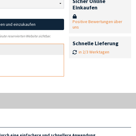
Sicher Online
Einkaufen
Positive Bewertungen über
hen und einzukaufen
uns
leute reservierten Website sichtbar.
Schnelle Lieferung
in 2/3 Werktagen
durch eine einfachere und schnellere Anwendung
.