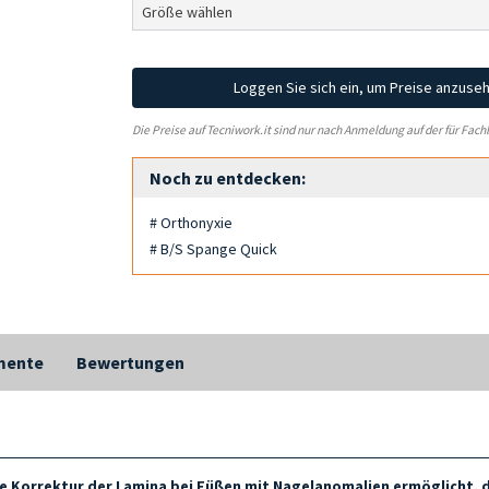
Loggen Sie sich ein, um Preise anzuse
Die Preise auf Tecniwork.it sind nur nach Anmeldung auf der für Fach
Noch zu entdecken:
# Orthonyxie
# B/S Spange Quick
mente
Bewertungen
e Korrektur der Lamina bei Füßen mit Nagelanomalien ermöglicht, 