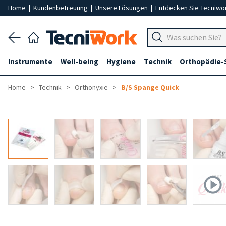
Home
|
Kundenbetreuung
|
Unsere Lösungen
|
Entdecken Sie Tecniwo
Instrumente
Well-being
Hygiene
Technik
Orthopädie-
Home
Technik
Orthonyxie
B/S Spange Quick