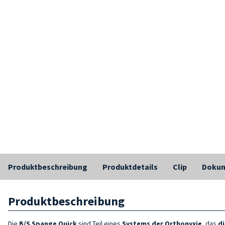
Produktbeschreibung
Produktdetails
Clip
Doku
Produktbeschreibung
Die
B/S Spange Quick
sind Teil eines
Systems der Orthonyxie
, das
di