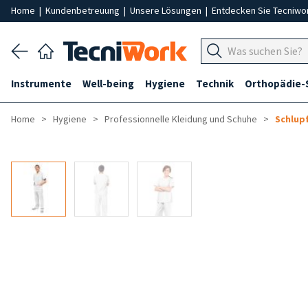
Home
|
Kundenbetreuung
|
Unsere Lösungen
|
Entdecken Sie Tecniwo
Instrumente
Well-being
Hygiene
Technik
Orthopädie-
Home
Hygiene
Professionnelle Kleidung und Schuhe
Schlup