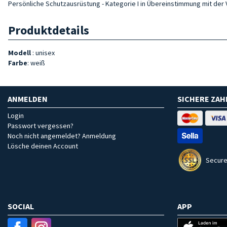
Persönliche Schutzausrüstung - Kategorie I in Übereinstimmung mit der
Produktdetails
Modell
: unisex
Farbe
: weiß
ANMELDEN
SICHERE ZA
Login
Passwort vergessen?
Noch nicht angemeldet? Anmeldung
Lösche deinen Account
Secure
SOCIAL
APP