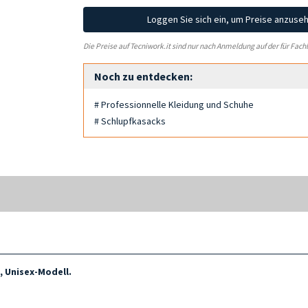
Loggen Sie sich ein, um Preise anzuse
Die Preise auf Tecniwork.it sind nur nach Anmeldung auf der für Fach
Noch zu entdecken:
# Professionnelle Kleidung und Schuhe
# Schlupfkasacks
, Unisex-Modell.