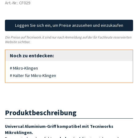
Art.-Nr.: CF029
Loggen Sie sich ein, um Preise anzusehen und einzukaufen
Die Preise auf Tecniwork.it sind nur nach Anmeldung auf der für Fachleute reservierten
Website sichtbar.
Noch zu entdecken:
# Mikro-Klingen
# Halter für Mikro-Klingen
Produktbeschreibung
Universal Aluminium-Griff
kompatibel mit
Tecniworks
Mikroklingen.