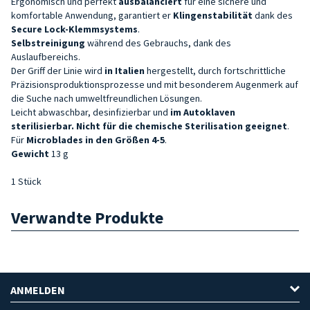
Ergonomisch und perfekt
ausbalanciert
für eine sichere und
komfortable Anwendung, garantiert er
Klingenstabilität
dank des
Secure Lock-Klemmsystems
.
Selbstreinigung
während des Gebrauchs, dank des
Auslaufbereichs.
Der Griff der Linie wird
in Italien
hergestellt, durch fortschrittliche
Präzisionsproduktionsprozesse und mit besonderem Augenmerk auf
die Suche nach umweltfreundlichen Lösungen.
Leicht abwaschbar, desinfizierbar und
im Autoklaven
sterilisierbar. Nicht für die chemische Sterilisation geeignet
.
Für
Microblades in den Größen 4-5
.
Gewicht
13 g
1 Stück
Verwandte Produkte
ANMELDEN