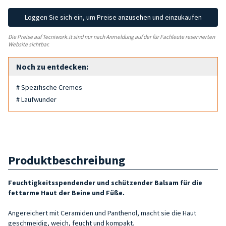
Loggen Sie sich ein, um Preise anzusehen und einzukaufen
Die Preise auf Tecniwork.it sind nur nach Anmeldung auf der für Fachleute reservierten
Website sichtbar.
Noch zu entdecken:
# Spezifische Cremes
# Laufwunder
Produktbeschreibung
Feuchtigkeitsspendender und schützender Balsam für die
fettarme Haut der Beine und Füße.
Angereichert mit Ceramiden und Panthenol, macht sie die Haut
geschmeidig, weich, feucht und kompakt.