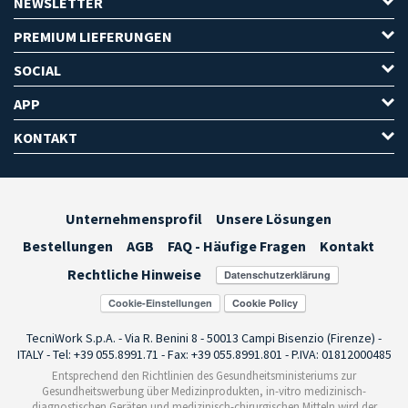
NEWSLETTER
PREMIUM LIEFERUNGEN
SOCIAL
APP
KONTAKT
Unternehmensprofil
Unsere Lösungen
Bestellungen
AGB
FAQ - Häufige Fragen
Kontakt
Rechtliche Hinweise
Cookie-Einstellungen
TecniWork S.p.A. - Via R. Benini 8 - 50013 Campi Bisenzio (Firenze) -
ITALY - Tel: +39 055.8991.71 - Fax: +39 055.8991.801 - P.IVA: 01812000485
Entsprechend den Richtlinien des Gesundheitsministeriums zur
Gesundheitswerbung über Medizinprodukten, in-vitro medizinisch-
diagnostischen Geräten und medizinisch-chirurgischen Mitteln wird der