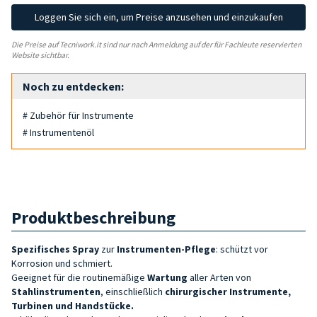
Loggen Sie sich ein, um Preise anzusehen und einzukaufen
Die Preise auf Tecniwork.it sind nur nach Anmeldung auf der für Fachleute reservierten
Website sichtbar.
Noch zu entdecken:
# Zubehör für Instrumente
# Instrumentenöl
Produktbeschreibung
Spezifisches
Spray
zur
Instrumenten-Pflege
: schützt vor
Korrosion und schmiert.
Geeignet für die routinemäßige
Wartung
aller Arten von
Stahlinstrumenten
, einschließlich
chirurgischer Instrumente,
Turbinen und Handstücke.