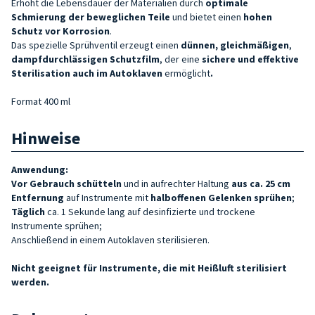
Erhöht die Lebensdauer der Materialien durch
optimale
Schmierung der beweglichen Teile
und bietet einen
hohen
Schutz vor Korrosion
.
Das spezielle Sprühventil erzeugt einen
dünnen, gleichmäßigen
,
dampfdurchlässigen
Schutzfilm
, der eine
sichere und effektive
Sterilisation auch im Autoklaven
ermöglicht
.
Format 400 ml
Hinweise
Anwendung:
Vor Gebrauch
schütteln
und in aufrechter Haltung
aus ca. 25 cm
Entfernung
auf Instrumente mit
halboffenen Gelenken
sprühen
;
Täglich
ca. 1 Sekunde lang auf desinfizierte und trockene
Instrumente sprühen;
Anschließend in einem Autoklaven sterilisieren.
Nicht geeignet für Instrumente, die mit Heißluft sterilisiert
werden.