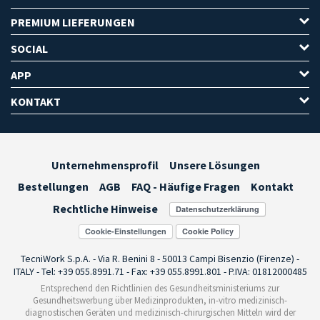
PREMIUM LIEFERUNGEN
SOCIAL
APP
KONTAKT
Unternehmensprofil
Unsere Lösungen
Bestellungen
AGB
FAQ - Häufige Fragen
Kontakt
Rechtliche Hinweise
Cookie-Einstellungen
TecniWork S.p.A. - Via R. Benini 8 - 50013 Campi Bisenzio (Firenze) -
ITALY - Tel: +39 055.8991.71 - Fax: +39 055.8991.801 - P.IVA: 01812000485
Entsprechend den Richtlinien des Gesundheitsministeriums zur
Gesundheitswerbung über Medizinprodukten, in-vitro medizinisch-
diagnostischen Geräten und medizinisch-chirurgischen Mitteln wird der