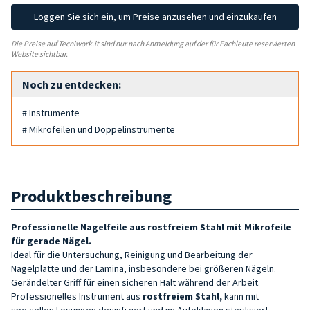
Loggen Sie sich ein, um Preise anzusehen und einzukaufen
Die Preise auf Tecniwork.it sind nur nach Anmeldung auf der für Fachleute reservierten
Website sichtbar.
Noch zu entdecken:
# Instrumente
# Mikrofeilen und Doppelinstrumente
Produktbeschreibung
Professionelle Nagelfeile aus rostfreiem Stahl mit Mikrofeile
für gerade Nägel.
Ideal für die Untersuchung, Reinigung und Bearbeitung der
Nagelplatte und der Lamina, insbesondere bei größeren Nägeln.
Gerändelter Griff für einen sicheren Halt während der Arbeit.
Professionelles Instrument aus
rostfreiem Stahl,
kann mit
speziellen Lösungen desinfiziert und im Autoklaven sterilisiert