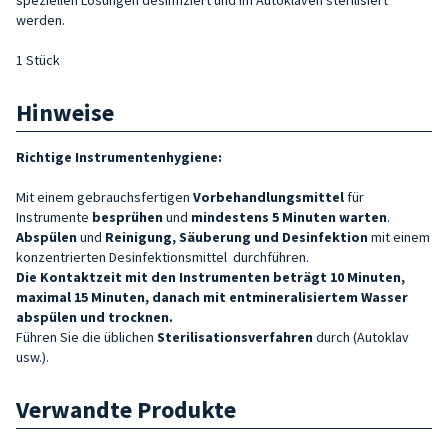
werden.
1 Stück
Hinweise
Richtige Instrumentenhygiene:
Mit einem gebrauchsfertigen
Vorbehandlungsmittel
für
Instrumente
besprühen
und
mindestens 5 Minuten warten
.
Abspülen
und
Reinigung, Säuberung und Desinfektion
mit einem
konzentrierten Desinfektionsmittel durchführen.
Die Kontaktzeit mit den Instrumenten beträgt 10 Minuten,
maximal 15 Minuten, danach mit entmineralisiertem Wasser
abspülen und trocknen.
Führen Sie die üblichen
Sterilisationsverfahren
durch (Autoklav
usw.).
Verwandte Produkte