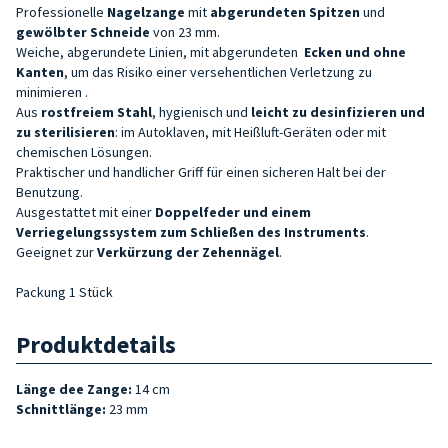
Professionelle
Nagelzange
mit
abgerundeten Spitzen
und
gewölbter Schneide
von 23 mm.
Weiche, abgerundete Linien, mit abgerundeten
Ecken und ohne
Kanten
, um das Risiko einer versehentlichen Verletzung zu
minimieren
.
Aus
rostfreiem Stahl
, hygienisch und
leicht zu desinfizieren und
zu
sterilisieren
: im Autoklaven, mit Heißluft-Geräten oder mit
chemischen Lösungen.
Praktischer und handlicher Griff für einen sicheren Halt bei der
Benutzung.
Ausgestattet mit einer
Doppelfeder und einem
Verriegelungssystem zum Schließen des
Instruments
.
Geeignet zur
Verkürzung der Zehennägel
.
Packung 1 Stück
Produktdetails
Länge dee Zange:
14 cm
Schnittlänge:
23 mm