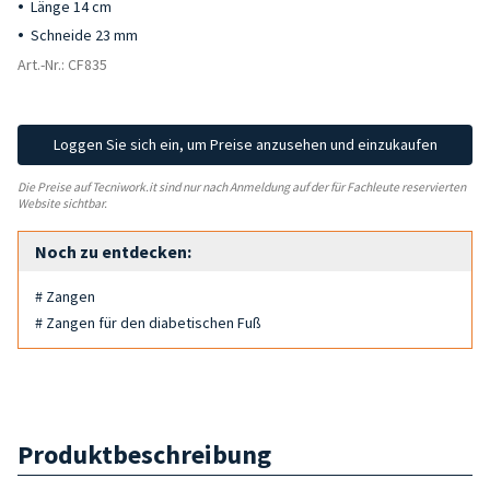
Länge 14 cm
Schneide 23 mm
Art.-Nr.: CF835
Loggen Sie sich ein, um Preise anzusehen und einzukaufen
Die Preise auf Tecniwork.it sind nur nach Anmeldung auf der für Fachleute reservierten
Website sichtbar.
Noch zu entdecken:
# Zangen
# Zangen für den diabetischen Fuß
Produktbeschreibung