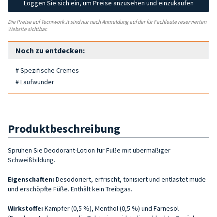
Loggen Sie sich ein, um Preise anzusehen und einzukaufen
Die Preise auf Tecniwork.it sind nur nach Anmeldung auf der für Fachleute reservierten
Website sichtbar.
Noch zu entdecken:
# Spezifische Cremes
# Laufwunder
Produktbeschreibung
Sprühen Sie Deodorant-Lotion für Füße mit übermäßiger
Schweißbildung.
Eigenschaften:
Desodoriert, erfrischt, tonisiert und entlastet müde
und erschöpfte Füße. Enthält kein Treibgas.
Wirkstoffe:
Kampfer (0,5 %), Menthol (0,5 %) und Farnesol