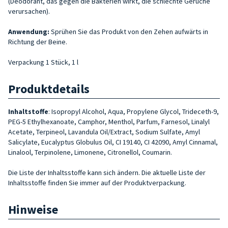
(Deodorant, das gegen die Bakterien wirkt, die schlechte Gerüche
verursachen).
Anwendung:
Sprühen Sie das Produkt von den Zehen aufwärts in
Richtung der Beine.
Verpackung 1 Stück, 1 l
Produktdetails
Inhaltstoffe
:
Isopropyl Alcohol, Aqua, Propylene Glycol, Trideceth-9,
PEG-5 Ethylhexanoate, Camphor, Menthol, Parfum, Farnesol, Linalyl
Acetate, Terpineol, Lavandula Oil/Extract, Sodium Sulfate, Amyl
Salicylate, Eucalyptus Globulus Oil, CI 19140, CI 42090, Amyl Cinnamal,
Linalool, Terpinolene, Limonene, Citronellol, Coumarin.
Die Liste der Inhaltsstoffe kann sich ändern. Die aktuelle Liste der
Inhaltsstoffe finden Sie immer auf der Produktverpackung.
Hinweise