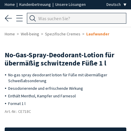
Home
|
Kundenbetreuung
|
Unsere Lösungen
Home
Well-being
Spezifische Cremes
Laufwunder
No-Gas-Spray-Deodorant-Lotion für
übermäßig schwitzende Füße 1 l
No-gas spray deodorant lotion für Füße mit übermäßiger
Schweißabsonderung
Desodorierende und erfrischende Wirkung
Enthält Menthol, Kampfer und Farnesol
Format 1 l
Art.-Nr.: CE718C