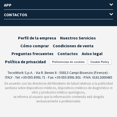
APP
CONTACTOS
Perfil de la empresa
Nuestros Servicios
Cómo comprar
Condiciones de venta
Preguntas frecuentes
Contactos
Aviso legal
Política de privacidad
Preferencias de cookies
TecniWork S.p.A. - Via R. Benini 8 - 50013 Campi Bisenzio (Firenze) -
ITALY - Tel: +39 055.8991.71 - Fax: +39 055.8991.801 - P.IVA: 01812000485
De acuerdo con las directrices del Ministerio de Salud relativas a la publicidad
sanitaria sobre dispositivos médicos, dispositivos médicos de diagnóstico in
vitro y productos médico-quirúrgicos,
se informa al usuario que la información contenida está dirigida
exclusivamente a profesionales.