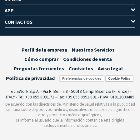
APP
CONTACTOS
Perfil de la empresa
Nuestros Servicios
Cómo comprar
Condiciones de venta
Preguntas frecuentes
Contactos
Aviso legal
Política de privacidad
Preferencias de cookies
TecniWork S.p.A. - Via R. Benini 8 - 50013 Campi Bisenzio (Firenze) -
ITALY - Tel: +39 055.8991.71 - Fax: +39 055.8991.801 - P.IVA: 01812000485
De acuerdo con las directrices del Ministerio de Salud relativas a la publicidad
sanitaria sobre dispositivos médicos, dispositivos médicos de diagnóstico in
vitro y productos médico-quirúrgicos,
se informa al usuario que la información contenida está dirigida
exclusivamente a profesionales.