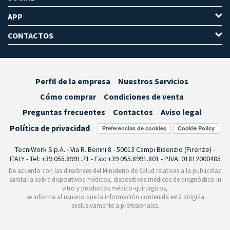
APP
CONTACTOS
Perfil de la empresa
Nuestros Servicios
Cómo comprar
Condiciones de venta
Preguntas frecuentes
Contactos
Aviso legal
Política de privacidad
Preferencias de cookies
TecniWork S.p.A. - Via R. Benini 8 - 50013 Campi Bisenzio (Firenze) -
ITALY - Tel: +39 055.8991.71 - Fax: +39 055.8991.801 - P.IVA: 01812000485
De acuerdo con las directrices del Ministerio de Salud relativas a la publicidad
sanitaria sobre dispositivos médicos, dispositivos médicos de diagnóstico in
vitro y productos médico-quirúrgicos,
se informa al usuario que la información contenida está dirigida
exclusivamente a profesionales.