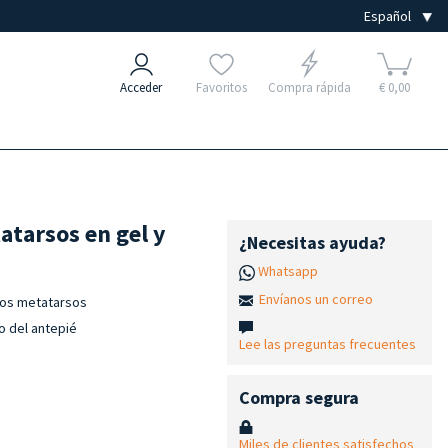
Acceder
Favoritos
Compra rápida
€ 0,00
atarsos en gel y
¿Necesitas ayuda?
Whatsapp
Envíanos un correo
 los metatarsos
io del antepié
Lee las preguntas frecuentes
Compra segura
Miles de clientes satisfechos