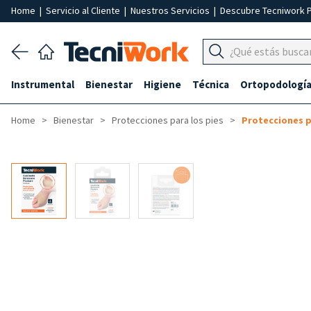
Home
|
Servicio al Cliente
|
Nuestros Servicios
|
Descubre Tecniwork 
Instrumental
Bienestar
Higiene
Técnica
Ortopodologí
Home
Bienestar
Protecciones para los pies
Protecciones pa