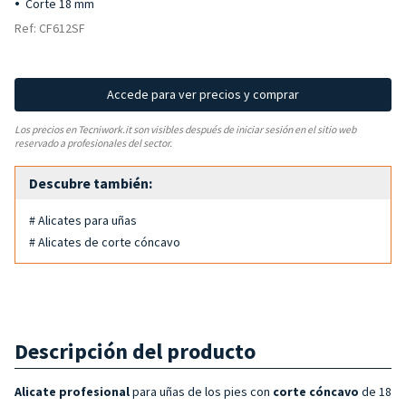
Corte 18 mm
Ref: CF612SF
Accede para ver precios y comprar
Los precios en Tecniwork.it son visibles después de iniciar sesión en el sitio web
reservado a profesionales del sector.
Descubre también:
# Alicates para uñas
# Alicates de corte cóncavo
Descripción del producto
Alicate profesional
para uñas de los pies con
corte cóncavo
de 18