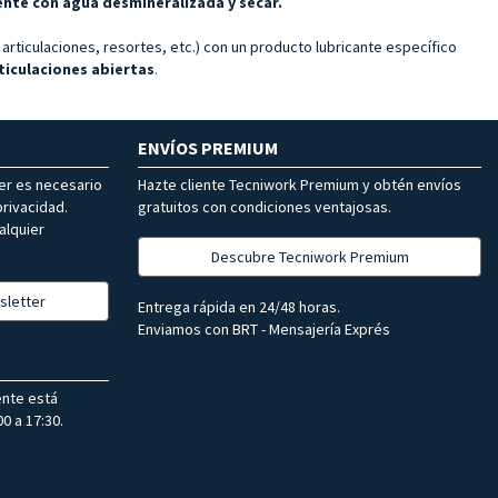
ente con agua desmineralizada y secar.
 articulaciones, resortes, etc.) con un producto lubricante específico
ticulaciones abiertas
.
ENVÍOS PREMIUM
ter es necesario
Hazte cliente Tecniwork Premium y obtén envíos
rivacidad.
gratuitos con condiciones ventajosas.
alquier
Descubre Tecniwork Premium
sletter
Entrega rápida en 24/48 horas.
Enviamos con BRT - Mensajería Exprés
ente está
0 a 17:30.