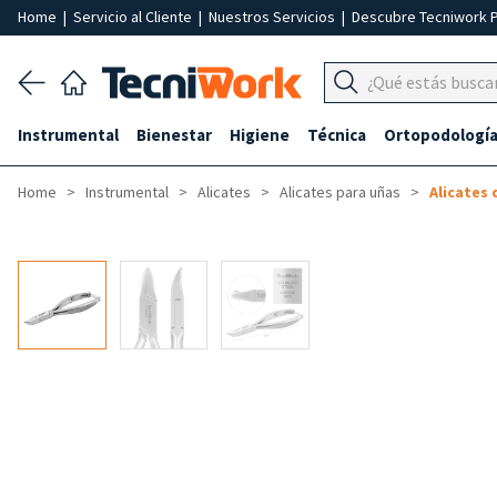
Home
|
Servicio al Cliente
|
Nuestros Servicios
|
Descubre Tecniwork 
Instrumental
Bienestar
Higiene
Técnica
Ortopodologí
Home
Instrumental
Alicates
Alicates para uñas
Alicates