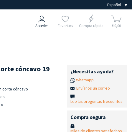
Acceder
Favoritos
Compra rápida
€ 0,00
Corte cóncavo 19
¿Necesitas ayuda?
Whatsapp
Envíanos un correo
on corte cóncavo
ies
Lee las preguntas frecuentes
re
Compra segura
Miles de clientes satisfechos