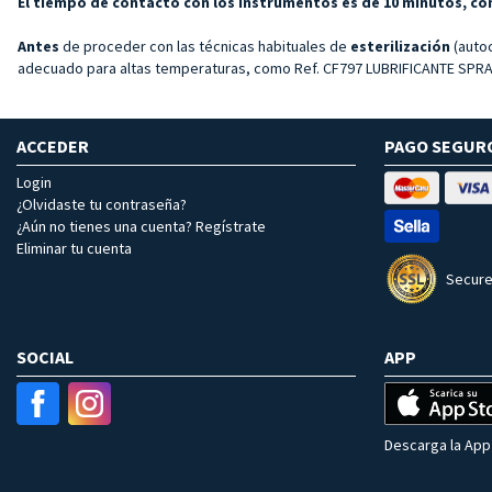
El tiempo de contacto con los instrumentos es de 10 minutos, co
Antes
de proceder con las técnicas habituales de
esterilización
(autoc
adecuado para altas temperaturas, como Ref. CF797 LUBRIFICANTE SPRAY.
ACCEDER
PAGO SEGUR
Login
¿Olvidaste tu contraseña?
¿Aún no tienes una cuenta? Regístrate
Eliminar tu cuenta
Secure
SOCIAL
APP
Descarga la App 