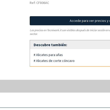
Ref: CF806AC
Accede para ver precios y
Los precios en Tecniwork.it son visibles después de iniciar sesión en 
sector.
Descubre también:
# Alicates para uñas
# Alicates de corte cóncavo
s