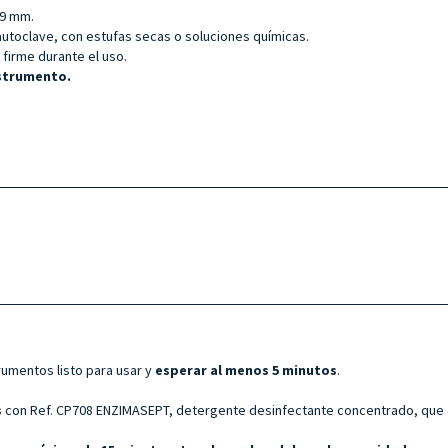
9 mm.
 autoclave, con estufas secas o soluciones químicas.
 firme durante el uso.
strumento.
rumentos listo para usar y
esperar al menos 5 minutos
.
s
con Ref. CP708 ENZIMASEPT, detergente desinfectante concentrado, que de