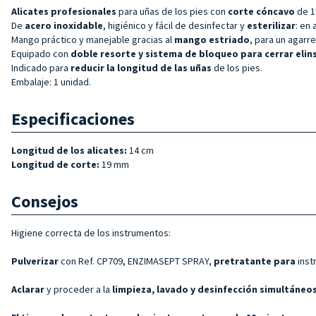
Alicates profesionales
para uñas de los pies con
corte cóncavo
de 1
De
acero inoxidable
, higiénico y fácil de desinfectar y
esterilizar
: en
Mango práctico y manejable gracias al
mango estriado
, para un agarre
Equipado con
doble
resorte y sistema de bloqueo para cerrar el
in
Indicado para
reducir la longitud de las uñas
de los pies.
Embalaje: 1 unidad.
Especificaciones
Longitud de los alicates:
14 cm
Longitud de corte:
19 mm
Consejos
Higiene correcta de los instrumentos:
Pulverizar
con Ref. CP709, ENZIMASEPT SPRAY,
pretratante para
inst
Aclarar
y proceder a la
limpieza, lavado y desinfección simultáneo