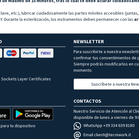
n un máximo de 15 minutos, tras lo cual se debe aclarar cuidadosam
lave, etc.), lubricar cuidadosamente las partes móviles accesibles (juntas,
 Durante la esterilización, los instrumentos deben permanecer con las
ar
O
NEWSLETTER
Para suscribirte a nuestra newslet
confirmar tus consentimientos de p
Siempre podrás modificarlos en cu
momento.
 Sockets Layer Certificates
Suscríbete a nuestra New
CONTACTOS
Nuestro Servicio de Atención al Cli
disponible de lunes a viernes de 9:0
WhatsApp +39 334 639 8180
para tu dispositivo
Email clienti@tecniwork.it