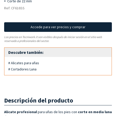
Corte de 22 mm
Ref: CF616SS
Accede para ver precios y comprar
Los precios en Tecniwork.it son visibles después de iniciar sesión en el sitio web
reservado a profesionales del sector.
Descubre también:
# Alicates para uñas
# Cortadores Luna
Descripción del producto
Alicate profesional
para uñas de los pies con
corte en media luna