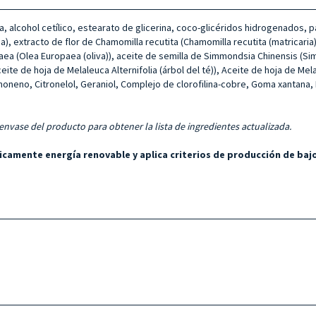
ina, alcohol cetílico, estearato de glicerina, coco-glicéridos hidrogenados, 
), extracto de flor de Chamomilla recutita (Chamomilla recutita (matricaria)
paea (Olea Europaea (oliva)), aceite de semilla de Simmondsia Chinensis (S
eite de hoja de Melaleuca Alternifolia (árbol del té)), Aceite de hoja de Me
moneno, Citronelol, Geraniol, Complejo de clorofilina-cobre, Goma xantana, 
 envase del producto para obtener la lista de ingredientes actualizada.
únicamente energía renovable y aplica criterios de producción de b