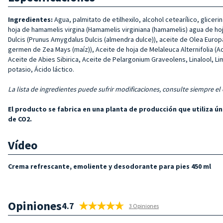
Ingredientes:
Agua, palmitato de etilhexilo, alcohol cetearílico, glicer
hoja de hamamelis virgina (Hamamelis virginiana (hamamelis) agua de hoja
Dulcis (Prunus Amygdalus Dulcis (almendra dulce)), aceite de Olea Euro
germen de Zea Mays (maíz)), Aceite de hoja de Melaleuca Alternifolia (Ac
Aceite de Abies Sibirica, Aceite de Pelargonium Graveolens, Linalool, Li
potasio, Ácido láctico.
La lista de ingredientes puede sufrir modificaciones, consulte siempre el
El producto se fabrica en una planta de producción que utiliza 
de CO2.
Vídeo
Crema refrescante, emoliente y desodorante para pies 450 ml
Opiniones
4.7
3 Opiniones