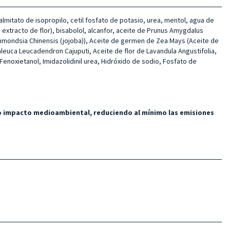
palmitato de isopropilo, cetil fosfato de potasio, urea, mentol, agua de
 extracto de flor), bisabolol, alcanfor, aceite de Prunus Amygdalus
immondsia Chinensis (jojoba)), Aceite de germen de Zea Mays (Aceite de
laleuca Leucadendron Cajuputi, Aceite de flor de Lavandula Angustifolia,
Fenoxietanol, Imidazolidinil urea, Hidróxido de sodio, Fosfato de
ajo impacto medioambiental, reduciendo al mínimo las emisiones