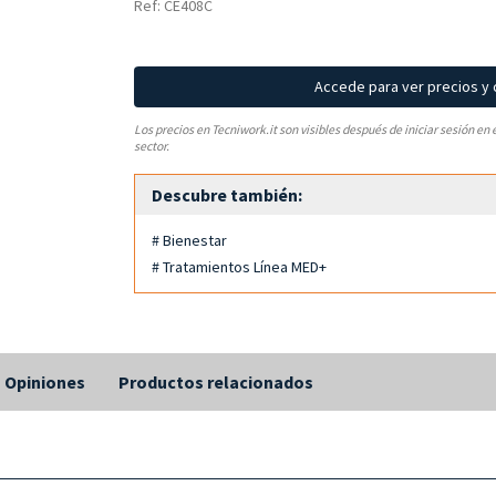
Ref: CE408C
Accede para ver precios y
Los precios en Tecniwork.it son visibles después de iniciar sesión en 
sector.
Descubre también:
# Bienestar
# Tratamientos Línea MED+
Opiniones
Productos relacionados