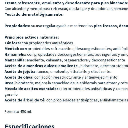
Crema refrescante, emoliente y desodorante para pies hinchados
Con alcanfor y mentol para refrescar, desfatigar y desodorizar, hamamel
Testado dermatológicamente.
Propiedades:
su uso regular ayuda a mantener los
pies frescos, deso
Principios activos naturales:
Cánfora:
con propiedades antisépticas.
Mentol: con
propiedades refrescantes, descongestionantes, antisépti
Hamamelis:
con propiedades descongestionantes, astringentes y emoli
Manzanilla:
emoliente, calmante, regeneradora y descongestionante
Aceite de almendras dulces: emoliente
, hidratante, dermoprotector
Aceite de jojoba:
tónico, emoliente, hidratante y elastizante.
Aceite de oliva:
con acción reestructurante y antienvejecimiento
Urea:
hidratante, mejora la capacidad de la epidermis para atraer y rete
Mezcla de aceites esenciales:
con propiedades antisépticas y calmante
geranio.
Aceite de árbol de té:
con propiedades antisépticas, antiinflamatorias
Formato 450 ml.
Especificaciones