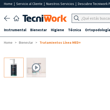
Home
|
Servicio al Cliente
|
Nuestros Servicios
|
Descubre Tecniwork 
Instrumental
Bienestar
Higiene
Técnica
Ortopodologí
Home
Bienestar
Tratamientos Línea MED+