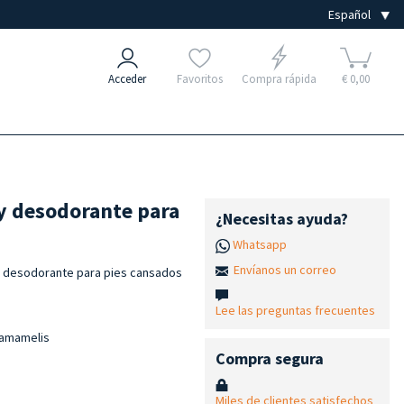
Acceder
Favoritos
Compra rápida
€ 0,00
y desodorante para
¿Necesitas ayuda?
Whatsapp
Envíanos un correo
y desodorante para pies cansados
Lee las preguntas frecuentes
 hamamelis
Compra segura
Miles de clientes satisfechos