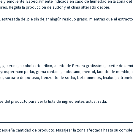
te y emoliente. Especialmente indicada en caso de humedad en la zona del
ores. Regula la producción de sudor y el clima alterado del pie.
el estresada del pie sin dejar ningún residuo graso, mientras que el extract
-13, glicerina, alcohol cetearílico, aceite de Persea gratissima, aceite de s
yrospermum parkii, goma xantana, isobutano, mentol, lactato de mentilo, extr
o, sorbato de potasio, benzoato de sodio, beta-pinenos, linalool, citronelol
e del producto para ver la lista de ingredientes actualizada.
una pequeña cantidad de producto. Masajear la zona afectada hasta su comple