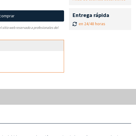
Entrega rápida
 comprar
en 24/48 horas
el sitio web reservado a profesionales del