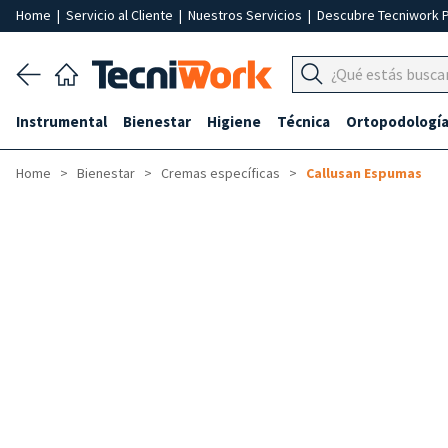
Home
|
Servicio al Cliente
|
Nuestros Servicios
|
Descubre Tecniwork 
Instrumental
Bienestar
Higiene
Técnica
Ortopodologí
Home
Bienestar
Cremas específicas
Callusan Espumas