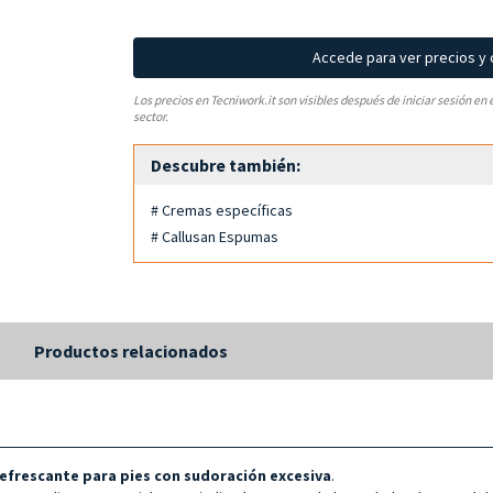
Accede para ver precios y
Los precios en Tecniwork.it son visibles después de iniciar sesión en 
sector.
Descubre también:
# Cremas específicas
# Callusan Espumas
s
Productos relacionados
efrescante para pies con sudoración excesiva
.