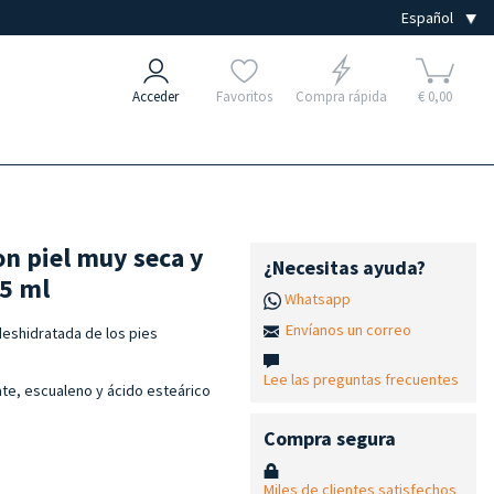
Acceder
Favoritos
Compra rápida
€ 0,00
on piel muy seca y
¿Necesitas ayuda?
25 ml
Whatsapp
Envíanos un correo
deshidratada de los pies
Lee las preguntas frecuentes
ate, escualeno y ácido esteárico
Compra segura
Miles de clientes satisfechos