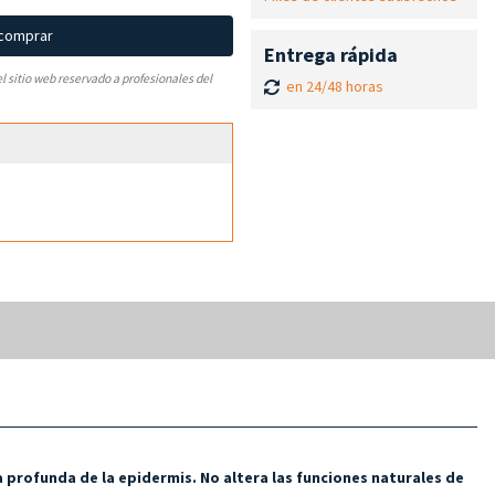
 comprar
Entrega rápida
el sitio web reservado a profesionales del
en 24/48 horas
 profunda de la epidermis. No altera las funciones naturales de