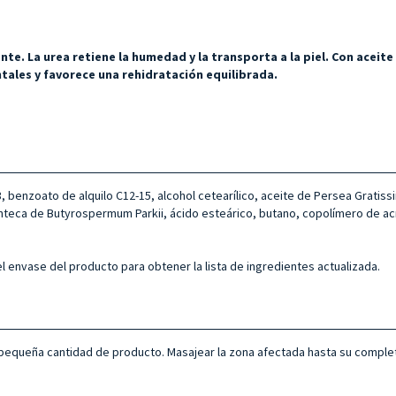
nte. La urea retiene la humedad y la transporta a la piel. Con
aceite
tales y favorece una rehidratación equilibrada.
13, benzoato de alquilo C12-15, alcohol cetearílico, aceite de Persea Gratissi
nteca de Butyrospermum Parkii, ácido esteárico, butano, copolímero de acril
l envase del producto para obtener la lista de ingredientes actualizada.
una pequeña cantidad de producto. Masajear la zona afectada hasta su comple