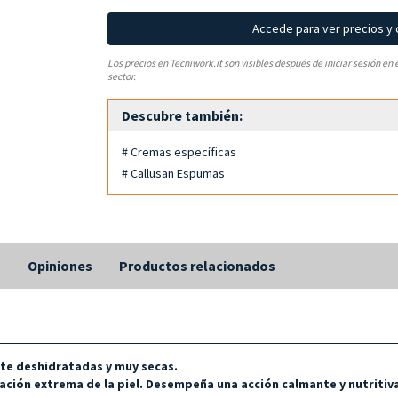
Accede para ver precios y
Los precios en Tecniwork.it son visibles después de iniciar sesión en 
sector.
Descubre también:
# Cremas específicas
# Callusan Espumas
s
Opiniones
Productos relacionados
te deshidratadas y muy secas.
ción extrema de la piel. Desempeña una acción calmante y nutritiva