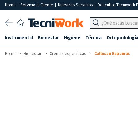
Home
|
Servicio al Cliente
|
Nuestros Servicios
|
Descubre Tecniwork 
Instrumental
Bienestar
Higiene
Técnica
Ortopodologí
Home
Bienestar
Cremas específicas
Callusan Espumas