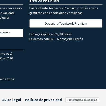
ENVÍOS PREMIUM
ter es necesario
Hazte cliente Tecniwork Premium y obtén envíos
rivacidad.
gratuitos con condiciones ventajosas.
alquier
Descubre Tecniwork Premium
sletter
Entrega rápida en 24/48 horas.
Enviamos con BRT - Mensajería Exprés
ente está
0 a 17:30.
te de zona
Aviso legal
Política de privacidad
Preferencias de cookies