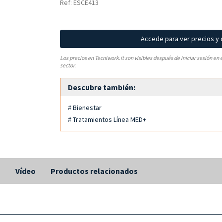
Ref: ESCE413
Accede para ver precios y
Los precios en Tecniwork.it son visibles después de iniciar sesión en 
sector.
Descubre también:
# Bienestar
# Tratamientos Línea MED+
s
Vídeo
Productos relacionados