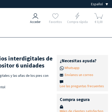
Acceder
Favoritos
Compra rápida
€ 0,00
os interdigitales de
¿Necesitas ayuda?
ositor 6 unidades
Whatsapp
Envíanos un correo
gitales y las uñas de los pies con
Lee las preguntas frecuentes
ntol
Compra segura
Miles de clientes satisfechos