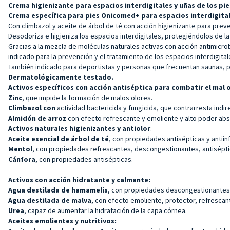
Crema higienizante para espacios interdigitales y uñas de los p
Crema específica para pies
Onicomed+
para
espacios interdigita
Con climbazol y aceite de árbol de té con acción higienizante para preve
Desodoriza e higieniza los espacios interdigitales, protegiéndolos de l
Gracias a la mezcla de moléculas naturales activas con acción antimicrobi
indicado para la prevención y el tratamiento de los espacios interdigitale
También indicado para deportistas y personas que frecuentan saunas, 
Dermatológicamente testado.
Activos específicos con acción antiséptica para combatir el mal 
Zinc
, que impide la formación de malos olores.
Climbazol con
actividad bactericida y fungicida, que contrarresta indi
Almidón de arroz
con efecto refrescante y emoliente y alto poder abs
Activos naturales higienizantes y antiolor
:
Aceite esencial de árbol de té
, con propiedades antisépticas y antii
Mentol
, con propiedades refrescantes, descongestionantes, antisépti
Cánfora
, con propiedades antisépticas.
Activos con acción hidratante y calmante:
Agua destilada de hamamelis
, con propiedades descongestionantes,
Agua destilada de malva
, con efecto emoliente, protector, refrescan
Urea
, capaz de aumentar la hidratación de la capa córnea.
Aceites emolientes y nutritivos: