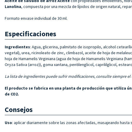
Aceite de salvado de arroz Aceite
con propiedades emolientes, hidrat
Lanolina
, compuesta por una mezcla de lípidos de origen natural, repa
Formato envase individual de 30 ml.
Especificaciones
Ingredientes
: Agua, glicerina, palmitato de isopropilo, alcohol cetearí
vegetal), urea, ricinoleato de zinc, climbazol, aceite de hoja de melaleuc
hoja de Hamamelis Virginiana (agua de hoja de Hamamelis Virginiana (ham
Oryza Sativa (arroz)), goma xantana, pentilenglicol, caprililglicol, estear
La lista de ingredientes puede sufrir modificaciones, consulte siempre el
El producto se fabrica en una planta de producción que utiliza 
de CO2.
Consejos
Uso
: aplicar diariamente sobre las zonas afectadas, masajeando hasta 