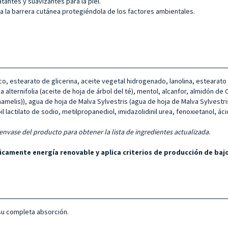
antes y suavizantes para la piel.
ra la barrera cutánea protegiéndola de los factores ambientales.
lico, estearato de glicerina, aceite vegetal hidrogenado, lanolina, estearat
a alternifolia (aceite de hoja de árbol del té), mentol, alcanfor, almidón de
amelis)), agua de hoja de Malva Sylvestris (agua de hoja de Malva Sylvestri
oil lactilato de sodio, metilpropanediol, imidazolidinil urea, fenoxietanol, ác
 envase del producto para obtener la lista de ingredientes actualizada.
únicamente energía renovable y aplica criterios de producción de b
su completa absorción.