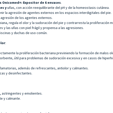
ies Onicomed+:
Expositor de 6 envases
.
les y
uñas, con acción reequilibrante del pH y de la homeostasis cutánea.
nir la agresión de agentes externos en los espacios interdigitales del pie.
a agresión de los agentes externos.
ana, regula el olor y la sudoración del pie y contrarresta la proliferación
s y las uñas con piel frágil y propensa a las agresiones.
piscinas y duchas de uso común.
olor
:
rectamente la proliferación bacteriana previniendo la formación de malos ol
orbente, útil para problemas de sudoración excesiva y en casos de hiperhi
nflamatorias, además de refrescantes, antiolor y calmantes.
cas y desinfectantes.
 astringentes y emolientes.
te y calmante.