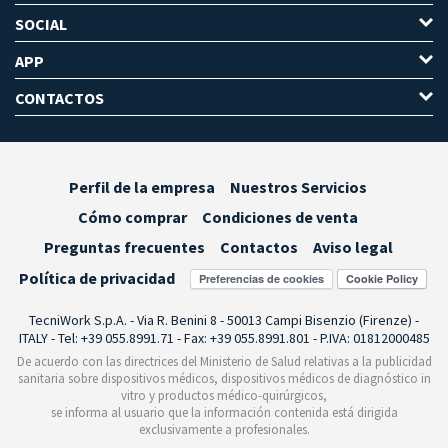
SOCIAL
APP
CONTACTOS
Perfil de la empresa
Nuestros Servicios
Cómo comprar
Condiciones de venta
Preguntas frecuentes
Contactos
Aviso legal
Política de privacidad
Preferencias de cookies
TecniWork S.p.A. - Via R. Benini 8 - 50013 Campi Bisenzio (Firenze) -
ITALY - Tel: +39 055.8991.71 - Fax: +39 055.8991.801 - P.IVA: 01812000485
De acuerdo con las directrices del Ministerio de Salud relativas a la publicidad
sanitaria sobre dispositivos médicos, dispositivos médicos de diagnóstico in
vitro y productos médico-quirúrgicos,
se informa al usuario que la información contenida está dirigida
exclusivamente a profesionales.