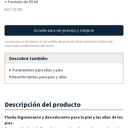
Formato de 50 ml
Ref: CE701
Accede para ver precios y comprar
Los precios en Tecniwork.it son visibles después de iniciar sesión en el sitio web
reservado a profesionales del sector.
Descubre también:
# Tratamientos para uñas y pies
# Desinfectantes para pies y uñas
Descripción del producto
Fluido higienizante y
desodorante
para la piel y las uñas de
los
pies.