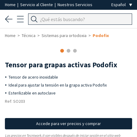
Home
|
Servicio al Cliente
|
Nuestros Servicios
Home
Técnica
Sistemas para ortodoxia
Podofix
Tensor para grapas activas Podofix
Tensor de acero inoxidable
Ideal para ajustar la tensión en la grapa activa Podofix
Esterilizable en autoclave
Ref: SO203
Accede para ver precios y comprar
Los precios en Tecniwork.it son visibles después de iniciar sesión en el sitio web