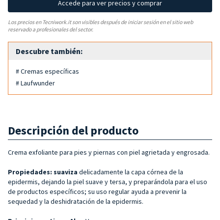
Accede para ver precios y comprar
Los precios en Tecniwork.it son visibles después de iniciar sesión en el sitio web
reservado a profesionales del sector.
Descubre también:
# Cremas específicas
# Laufwunder
Descripción del producto
Crema exfoliante para pies y piernas con piel agrietada y engrosada.
Propiedades: suaviza
delicadamente la capa córnea de la
epidermis, dejando la piel suave y tersa, y preparándola para el uso
de productos específicos; su uso regular ayuda a prevenir la
sequedad y la deshidratación de la epidermis.