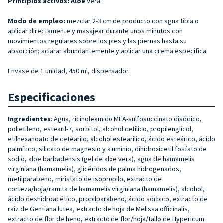
Principios activos: Aloe
Vera.
Modo de empleo:
mezclar 2-3 cm de producto con agua tibia o
aplicar directamente y masajear durante unos minutos con
movimientos regulares sobre los pies y las piernas hasta su
absorción; aclarar abundantemente y aplicar una crema específica.
Envase de 1 unidad, 450 ml, dispensador.
Especificaciones
Ingredientes
: Agua, ricinoleamido MEA-sulfosuccinato disódico,
polietileno, estearil-7, sorbitol, alcohol cetílico, propilenglicol,
etilhexanoato de cetearilo, alcohol estearílico, ácido esteárico, ácido
palmítico, silicato de magnesio y aluminio, dihidroxicetil fosfato de
sodio, aloe barbadensis (gel de aloe vera), agua de hamamelis
virginiana (hamamelis), glicéridos de palma hidrogenados,
metilparabeno, miristato de isopropilo, extracto de
corteza/hoja/ramita de hamamelis virginiana (hamamelis), alcohol,
ácido deshidroacético, propilparabeno, ácido sórbico, extracto de
raíz de Gentiana lutea, extracto de hoja de Melissa officinalis,
extracto de flor de heno, extracto de flor/hoja/tallo de Hypericum