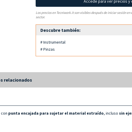
Accede para ver precios y
Los precios en Tecniwork.it son visibles después de iniciar sesión en 
sector.
Descubre también:
# Instrumental
# Pinzas
s relacionados
y
con
punta encajada para
sujetar el material extraído
, incluso
sin ej