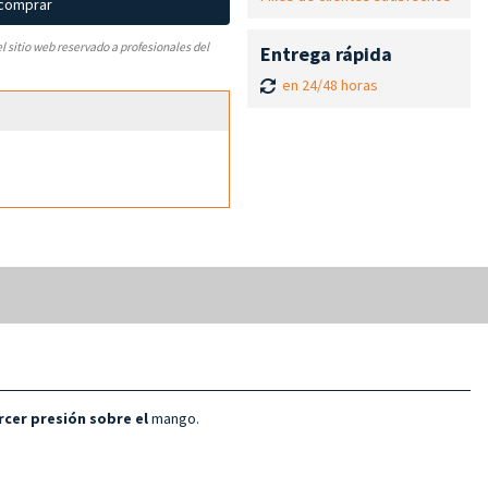
 comprar
el sitio web reservado a profesionales del
Entrega rápida
en 24/48 horas
ercer presión sobre el
mango.