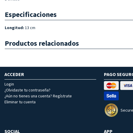
Especificaciones
Longitud:
13 cm
Productos relacionados
ACCEDER
PAGO SEGUR
Login
¿Olvidaste tu contraseña?
¿Aún no tienes una cuenta? Regístrate
Eliminar tu cuenta
Secure
SOCIAL
APP