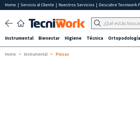
Home
|
Servicio al Cliente
|
Nuestros Servicios
|
Descubre Tecniwork 
Instrumental
Bienestar
Higiene
Técnica
Ortopodologí
Home
Instrumental
Pinzas