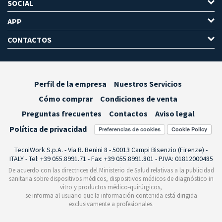
SOCIAL
APP
CONTACTOS
Perfil de la empresa
Nuestros Servicios
Cómo comprar
Condiciones de venta
Preguntas frecuentes
Contactos
Aviso legal
Política de privacidad
Preferencias de cookies
TecniWork S.p.A. - Via R. Benini 8 - 50013 Campi Bisenzio (Firenze) -
ITALY - Tel: +39 055.8991.71 - Fax: +39 055.8991.801 - P.IVA: 01812000485
De acuerdo con las directrices del Ministerio de Salud relativas a la publicidad
sanitaria sobre dispositivos médicos, dispositivos médicos de diagnóstico in
vitro y productos médico-quirúrgicos,
se informa al usuario que la información contenida está dirigida
exclusivamente a profesionales.