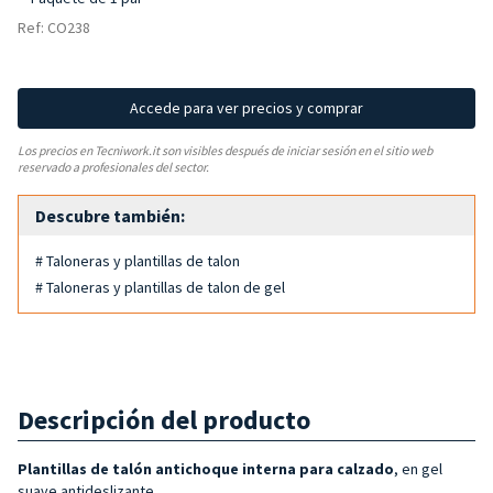
Ref: CO238
Accede para ver precios y comprar
Los precios en Tecniwork.it son visibles después de iniciar sesión en el sitio web
reservado a profesionales del sector.
Descubre también:
# Taloneras y plantillas de talon
# Taloneras y plantillas de talon de gel
Descripción del producto
Plantillas de talón antichoque
interna para calzado
, en gel
suave antideslizante.