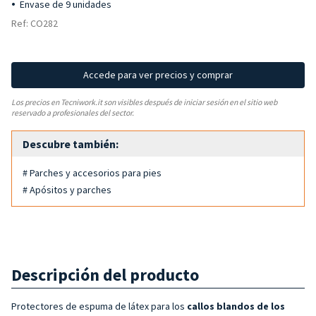
Envase de 9 unidades
Ref: CO282
Accede para ver precios y comprar
Los precios en Tecniwork.it son visibles después de iniciar sesión en el sitio web
reservado a profesionales del sector.
Descubre también:
# Parches y accesorios para pies
# Apósitos y parches
Descripción del producto
Protectores de espuma de látex para los
callos blandos de los