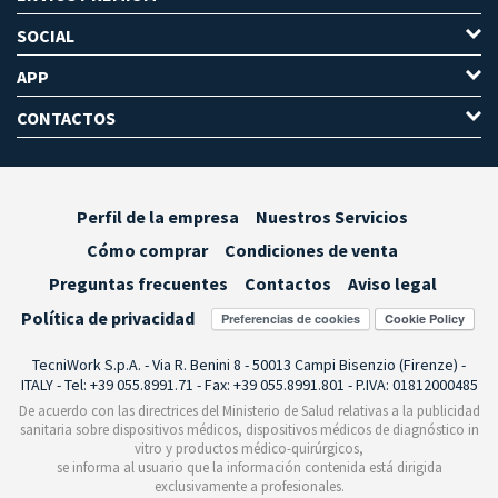
SOCIAL
APP
CONTACTOS
Perfil de la empresa
Nuestros Servicios
Cómo comprar
Condiciones de venta
Preguntas frecuentes
Contactos
Aviso legal
Política de privacidad
Preferencias de cookies
TecniWork S.p.A. - Via R. Benini 8 - 50013 Campi Bisenzio (Firenze) -
ITALY - Tel: +39 055.8991.71 - Fax: +39 055.8991.801 - P.IVA: 01812000485
De acuerdo con las directrices del Ministerio de Salud relativas a la publicidad
sanitaria sobre dispositivos médicos, dispositivos médicos de diagnóstico in
vitro y productos médico-quirúrgicos,
se informa al usuario que la información contenida está dirigida
exclusivamente a profesionales.