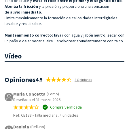
caso de cruce y
evita el roce entre el primer y el segundo dedo
.
Atenúa la fricción
y la presión y proporciona una sensación
de
alivio inmediato
.
Limita mecánicamente la formación de callosidades interdigitales.
Lavable y reutilizable.
Mantenimiento correcto: lavar
con agua y jabón neutro, secar con
un paño o dejar secar al aire. Espolvorear abundantemente con talco.
Vídeo
Opiniones
4.5
2 Opiniones
Maria Concetta
(Como)
Reseñado el 31 marzo 2026
Compra verificada
Ref: CB138
-
Talla mediana, 4 unidades
Daniela
(Belluno)