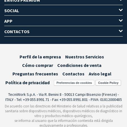
SOCIAL
APP
CONTACTOS
Perfil de la empresa
Nuestros Servicios
Cómo comprar
Condiciones de venta
Preguntas frecuentes
Contactos
Aviso legal
Política de privacidad
Preferencias de cookies
TecniWork S.p.A. - Via R. Benini 8 - 50013 Campi Bisenzio (Firenze) -
ITALY - Tel: +39 055.8991.71 - Fax: +39 055.8991.801 - P.IVA: 01812000485
De acuerdo con las directrices del Ministerio de Salud relativas a la publicidad
sanitaria sobre dispositivos médicos, dispositivos médicos de diagnóstico in
vitro y productos médico-quirúrgicos,
se informa al usuario que la información contenida está dirigida
exclusivamente a profesionales.