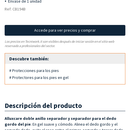
Envase de 1 unidad
Ref: CB194B
Accede para ver precios y comprar
Los precios en Tecniwork.it son visibles después de iniciar sesión en el sitio web
reservado a profesionales del sector.
Descubre también:
# Protecciones para los pies
# Protectores para los pies en gel
Descripción del producto
Alluxcare doble anillo separador y separador para el dedo
gordo del pie
.
En
gel
suave y cómodo. Alinea el dedo gordo y el
segundo dedo, evita el roce entre el primer, segundo y tercer dedo.