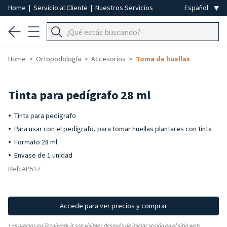
Home
|
Servicio al Cliente
|
Nuestros Servicios
Home
Ortopodología
Accesorios
Toma de huellas
Tinta para pedígrafo 28 ml
Tinta para pedígrafo
Para usar con el pedígrafo, para tomar huellas plantares con tinta
Formato 28 ml
Envase de 1 unidad
Ref: AP517
Accede para ver precios y comprar
Los precios en Tecniwork.it son visibles después de iniciar sesión en el sitio web