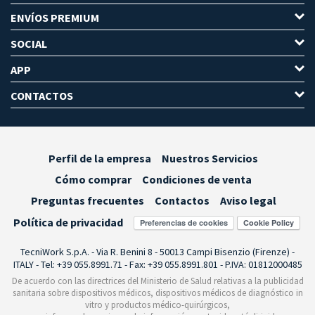
ENVÍOS PREMIUM
SOCIAL
APP
CONTACTOS
Perfil de la empresa
Nuestros Servicios
Cómo comprar
Condiciones de venta
Preguntas frecuentes
Contactos
Aviso legal
Política de privacidad
Preferencias de cookies
TecniWork S.p.A. - Via R. Benini 8 - 50013 Campi Bisenzio (Firenze) -
ITALY - Tel: +39 055.8991.71 - Fax: +39 055.8991.801 - P.IVA: 01812000485
De acuerdo con las directrices del Ministerio de Salud relativas a la publicidad
sanitaria sobre dispositivos médicos, dispositivos médicos de diagnóstico in
vitro y productos médico-quirúrgicos,