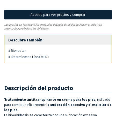
Accede para ver precios y comprar
Los precios en Tecniwork.it son visibles después de iniciar sesión en el sitio web
reservado a profesionales del sector.
Descubre también:
# Bienestar
# Tratamientos Línea MED+
Descripción del producto
Tratamiento antitranspirante en crema para los pies,
indicado
para combatir eficazmente
la sudoración excesiva y el mal olor de
los pies.
La hiperhidrosis se caracteriza por una sudoración excesiva