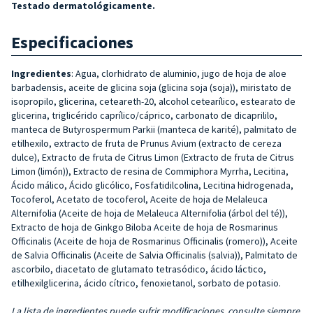
Testado dermatológicamente.
Especificaciones
Ingredientes
: Agua, clorhidrato de aluminio, jugo de hoja de aloe
barbadensis, aceite de glicina soja (glicina soja (soja)), miristato de
isopropilo, glicerina, ceteareth-20, alcohol cetearílico, estearato de
glicerina, triglicérido caprílico/cáprico, carbonato de dicaprililo,
manteca de Butyrospermum Parkii (manteca de karité), palmitato de
etilhexilo, extracto de fruta de Prunus Avium (extracto de cereza
dulce), Extracto de fruta de Citrus Limon (Extracto de fruta de Citrus
Limon (limón)), Extracto de resina de Com­miphora Myrrha, Lecitina,
Ácido málico, Ácido glicólico, Fosfatidilcolina, Lecitina hidrogenada,
Tocoferol, Acetato de tocoferol, Aceite de hoja de Melaleuca
Alternifolia (Aceite de hoja de Melaleuca Alternifolia (árbol del té)),
Extracto de hoja de Ginkgo Biloba Aceite de hoja de Rosmarinus
Officinalis (Aceite de hoja de Rosmarinus Officinalis (romero)), Aceite
de Salvia Officinalis (Aceite de Salvia Officinalis (salvia)), Palmitato de
ascorbilo, diacetato de glutamato tetrasódico, ácido láctico,
etilhexilglicerina, ácido cítrico, fenoxietanol, sorbato de potasio.
La lista de ingredientes puede sufrir modificaciones, consulte siempre