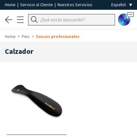
Home
|
Servicio al Cliente
|
Nuestros Servicios
Ai
Home
Pies
Zuecos profesionales
Calzador