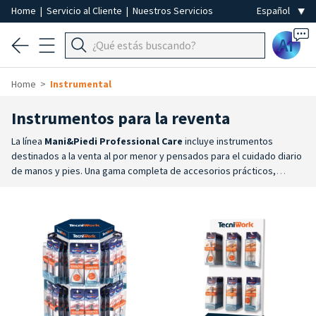
Home
|
Servicio al Cliente
|
Nuestros Servicios
Ai
Home
Instrumental
Instrumentos para la reventa
La línea
Mani&Piedi Professional Care
incluye instrumentos
destinados a la venta al por menor y pensados para el cuidado diario
de manos y pies. Una gama completa de accesorios prácticos,
fiables y resistentes, diseñados para ofrecer al usuario final
instrumentos de calidad para la manicura y la pedicura en
casa.
Gama completa
: incluye alicates, tijeras, cortauñas, pinzas,
limas, raspadores, piedras abrasivas y otros instrumentos para el
cuidado de las uñas, las cutículas y la piel de las manos y los
pies.
Fiabilidad y practicidad
: instrumentos fabricados con
materiales resistentes y diseñados para garantizar comodidad,
practicidad y facilidad de uso.
Amplia variedad
: numerosos
modelos que permiten encontrar el instrumento más adecuado para