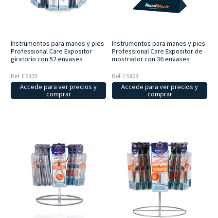
las diferentes necesidades de manicura y pedicura.
Para el
bienestar diario
: una línea pensada para quienes desean mantener
las manos y los pies siempre cuidados, incluso en casa, con
herramientas fiables y fáciles de usar.
Instrumentos para manos y pies
Instrumentos para manos y pies
Professional Care Expositor
Professional Care Expositor de
giratorio con 52 envases
mostrador con 36 envases
Ref: ES809
Ref: ES808
Accede para ver precios y
Accede para ver precios y
comprar
comprar