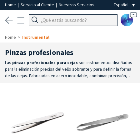
Home
|
Servicio al Cliente
|
Nuestros Servicios
Ai
Home
Instrumental
Pinzas profesionales
Las
pinzas profesionales
para cejas
son instrumentos diseñados
para la eliminación precisa del vello sobrante y para definir la forma
de las cejas. Fabricadas en acero inoxidable, combinan precisión,
comodidad y diseño para acompañarte en cada fase de la depilación
profesional.
Máxima precisión
: disponibles con punta oblicua, recta
o afilada, permiten elegir el tipo más adecuado en función de la
técnica utilizada, el tipo de vello y el nivel de precisión
requerido.
Más de 60 colores y diseños
: una de las gamas más
completas, con pinzas Tecniwork TNS y Rubis disponibles en
numerosos acabados, para combinar funcionalidad y estilo sin
renunciar al rendimiento profesional.
Rubis Swiss Made
: la
prestigiosa calidad suiza se une a una elevada precisión de