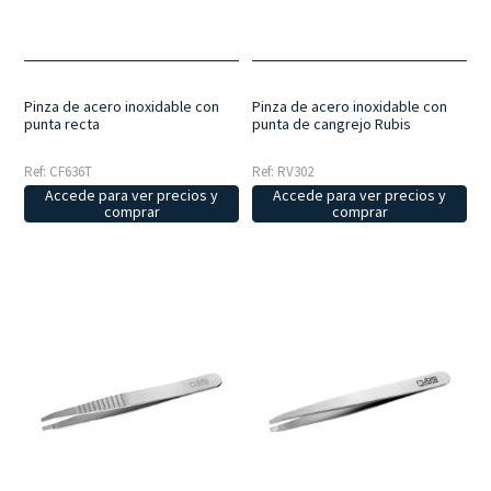
fabricación, con puntas perfectamente alineadas y un acabado
cuidado hasta el último detalle.
Acero inoxidable esterilizable
:
todas las pinzas están fabricadas en acero inoxidable y son aptas
para procedimientos de desinfección y esterilización, lo que
garantiza resistencia, fiabilidad y una larga vida útil.
Pinza de acero inoxidable con
Pinza de acero inoxidable con
punta recta
punta de cangrejo Rubis
Ref: CF636T
Ref: RV302
Accede para ver precios y
Accede para ver precios y
comprar
comprar