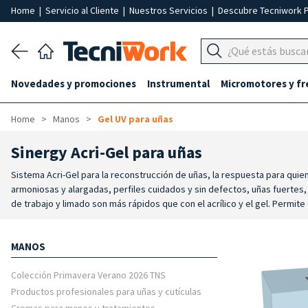
Home
|
Servicio al Cliente
|
Nuestros Servicios
|
Descubre Tecniwork 
Novedades y promociones
Instrumental
Micromotores y fr
Home
Manos
Gel UV para uñas
Sinergy Acri-Gel para uñas
Sistema Acri-Gel para la reconstrucción de uñas, la respuesta para quie
armoniosas y alargadas, perfiles cuidados y sin defectos, uñas fuertes,
de trabajo y limado son más rápidos que con el acrílico y el gel. Permit
MANOS
Colección Primavera Verano 2026 TNS
Productos profesionales para uñas y cutículas