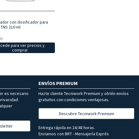
ador con dosificador para
 TNS 210 ml
40
cede para ver precios y
comprar
ENVÍOS PREMIUM
ter es necesario
Hazte cliente Tecniwork Premium y obtén envíos
rivacidad.
gratuitos con condiciones ventajosas.
alquier
Descubre Tecniwork Premium
sletter
Entrega rápida en 24/48 horas.
Enviamos con BRT - Mensajería Exprés