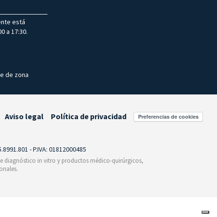
ente está
0 a 17:30.
te de zona
Aviso legal
Política de privacidad
Preferencias de cookies
55.8991.801 - P.IVA: 01812000485
 de diagnóstico in vitro y productos médico-quirúrgicos,
onales.