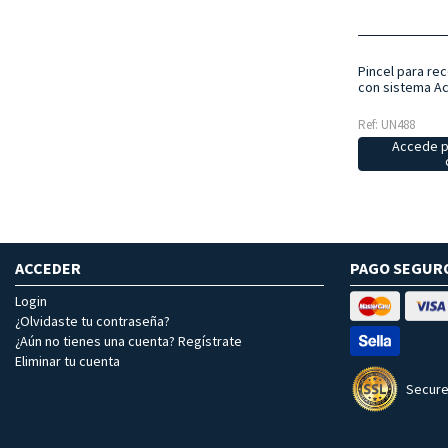
Pincel para re
con sistema Ac
Ref: UN488
Accede p
ACCEDER
PAGO SEGUR
Login
¿Olvidaste tu contraseña?
¿Aún no tienes una cuenta? Regístrate
Eliminar tu cuenta
Secure