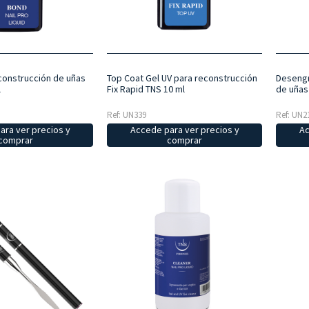
construcción de uñas
Top Coat Gel UV para reconstrucción
Desengr
l
Fix Rapid TNS 10 ml
de uñas
Ref: UN339
Ref: UN2
ara ver precios y
Accede para ver precios y
Ac
comprar
comprar