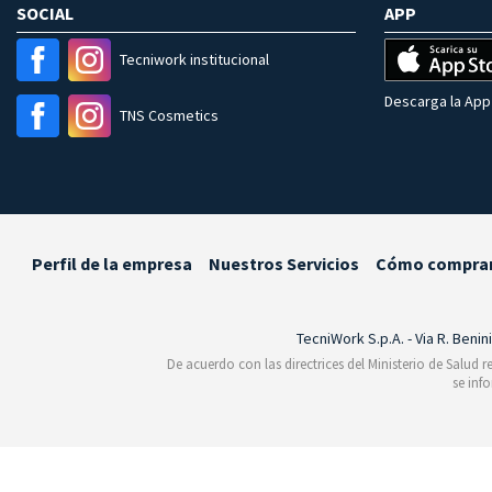
SOCIAL
APP
Tecniwork institucional
Descarga la App 
TNS Cosmetics
Perfil de la empresa
Nuestros Servicios
Cómo compra
TecniWork S.p.A. - Via R. Benin
De acuerdo con las directrices del Ministerio de Salud 
se inf