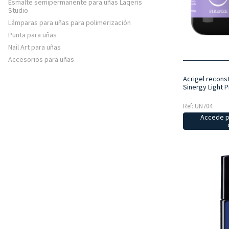
Esmalte semipermanente para uñas Laqerìs
Studio
Lámparas para uñas para polimerización
Punta para uñas
Nail Art para uñas
Accesorios para uñas
Acrigel recons
Sinergy Light P
Ref: UN704
Accede p