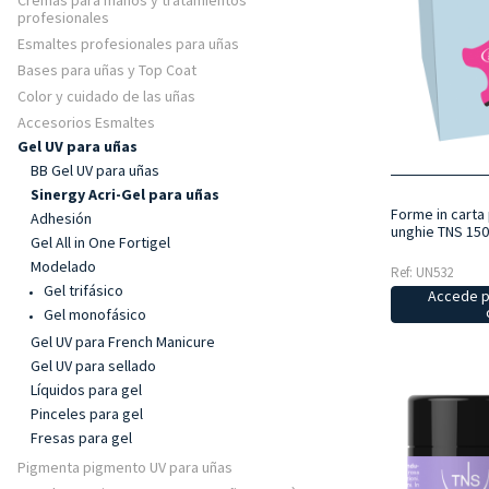
Cremas para manos y tratamientos
profesionales
Esmaltes profesionales para uñas
Bases para uñas y Top Coat
Color y cuidado de las uñas
Accesorios Esmaltes
Gel UV para uñas
BB Gel UV para uñas
Sinergy Acri-Gel para uñas
Forme in carta
Adhesión
unghie TNS 150
Gel All in One Fortigel
Modelado
Ref: UN532
Gel trifásico
Accede p
Gel monofásico
Gel UV para French Manicure
Gel UV para sellado
Líquidos para gel
Pinceles para gel
Fresas para gel
Pigmenta pigmento UV para uñas