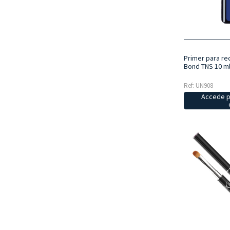
Primer para re
Bond TNS 10 m
Ref: UN908
Accede p