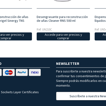
construcción de uñas
Desengrasante para reconstrucción
Dispens
rigel Sinergy TNS
de uñas Cleaner RNS 500 ml
líquidos
Ref: UN210C
Ref: UN5
ara ver precios y
Accede para ver precios y
Ac
comprar
comprar
O
NEWSLETTER
Para suscribirte a nuestra newslet
confirmar tus consentimientos de p
Siempre podrás modificarlos en cu
momento.
 Sockets Layer Certificates
Suscríbete a nuestra New