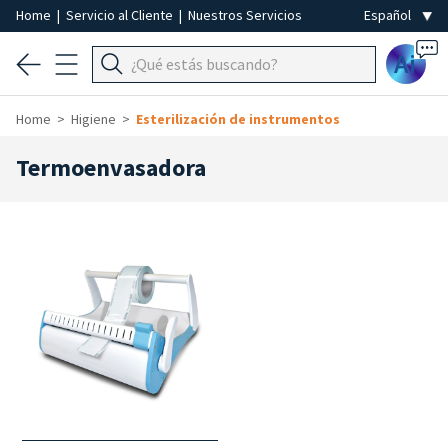
Home
|
Servicio al Cliente
|
Nuestros Servicios
Ai
Home
Higiene
Esterilización de instrumentos
Termoenvasadora