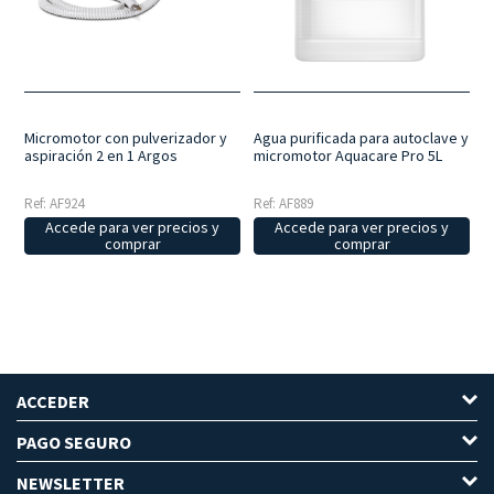
una visión clara de la zona en la que se está trabajando, además de
ayudar a reducir el polvo en la cabina. El chorro de agua nebulizada
elimina los residuos y el polvo levantados con la fresa, además de
refrescar la zona y aliviar la sensación de calor que puede generar la
fresa en algunas ocasiones.
Micromotor con pulverizador y
Agua purificada para autoclave y
aspiración 2 en 1 Argos
micromotor Aquacare Pro 5L
Ref: AF924
Ref: AF889
Accede para ver precios y
Accede para ver precios y
comprar
comprar
ACCEDER
PAGO SEGURO
NEWSLETTER