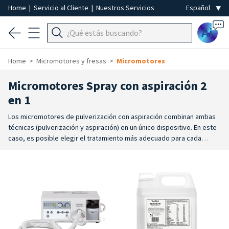
Home
|
Servicio al Cliente
|
Nuestros Servicios
Ai
Home
Micromotores y fresas
Micromotores
Micromotores Spray con aspiración 2
en 1
Los micromotores de pulverización con aspiración combinan ambas
técnicas (pulverización y aspiración) en un único dispositivo. En este
caso, es posible elegir el tratamiento más adecuado para cada
situación. Se puede pasar del pulverizador a la aspiración sin ningún
problema, mediante un cómodo interruptor. La tecnología de
pulverización y la de aspiración están separadas
y
se pueden regular
de forma independiente. El sistema de aspiración es especialmente
adecuado para la pedicura estética y para las técnicas de pedicura y
manicura en seco, tanto con
fresas
abrasivas como con fresas de
corte para trabajar en las uñas, el lecho ungueal y las callosidades.
Los residuos y el polvo levantados con la fresa se aspiran para tener