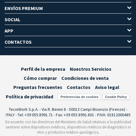
ENVÍOS PREMIUM
SOCIAL
APP
CONTACTOS
Perfil de la empresa
Nuestros Servicios
Cómo comprar
Condiciones de venta
Preguntas frecuentes
Contactos
Aviso legal
Política de privacidad
Preferencias de cookies
TecniWork S.p.A. - Via R. Benini 8 - 50013 Campi Bisenzio (Firenze) -
ITALY - Tel: +39 055.8991.71 - Fax: +39 055.8991.801 - P.IVA: 01812000485
De acuerdo con las directrices del Ministerio de Salud relativas a la publicidad
sanitaria sobre dispositivos médicos, dispositivos médicos de diagnóstico in
vitro y productos médico-quirúrgicos,