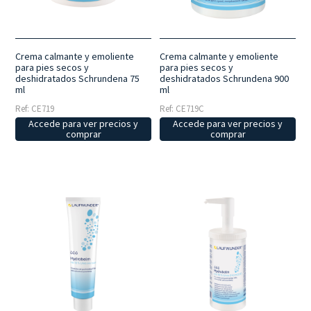
el cuidado diario en casa, que ayudan a prolongar el bienestar de la
piel a lo largo del tiempo.
Crema calmante y emoliente
Crema calmante y emoliente
para pies secos y
para pies secos y
deshidratados Schrundena 75
deshidratados Schrundena 900
ml
ml
Ref: CE719
Ref: CE719C
Accede para ver precios y
Accede para ver precios y
comprar
comprar