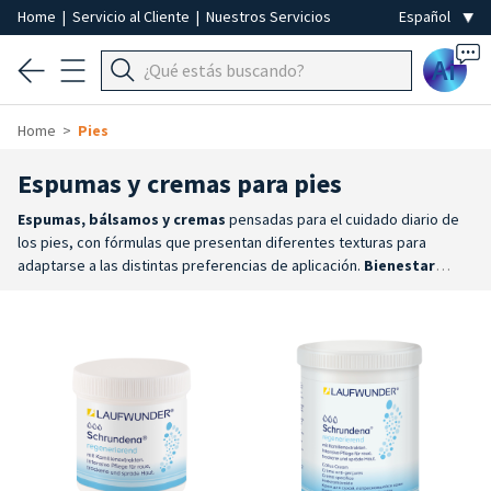
Home
|
Servicio al Cliente
|
Nuestros Servicios
Ai
Home
Pies
Espumas y cremas para pies
Espumas, bálsamos y cremas
pensadas para el cuidado diario de
los pies, con fórmulas que presentan diferentes texturas para
adaptarse a las distintas preferencias de aplicación.
Bienestar
diario
: fórmulas diseñadas para hidratar, nutrir, suavizar y proteger
la piel de los pies, contribuyendo a mantenerla suave, elástica y
agradable al tacto.
Texturas para cada necesidad
: la gama incluye
cremas, bálsamos e innovadoras espumas de rápida absorción, para
ofrecer una aplicación práctica, rápida y cómoda.
Marcas de
referencia
: están disponibles los productos Laufwunder y las
espumas Callusan, apreciadas por la calidad de sus fórmulas y su
exclusiva textura en espuma.
Para uso profesional y doméstico
:
productos ideales tanto para tratamientos profesionales como para