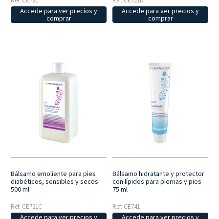
Ref: CE721
Ref: CE721D
Accede para ver precios y
Accede para ver precios y
comprar
comprar
Bálsamo emoliente para pies
Bálsamo hidratante y protector
diabéticos, sensibles y secos
con lípidos para piernas y pies
500 ml
75 ml
Ref: CE721C
Ref: CE741
Accede para ver precios y
Accede para ver precios y