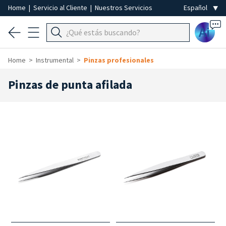
Home
|
Servicio al Cliente
|
Nuestros Servicios
Ai
Home
Instrumental
Pinzas profesionales
Pinzas de punta afilada